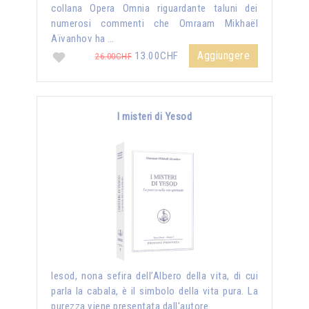
collana Opera Omnia riguardante taluni dei
numerosi commenti che Omraam Mikhaël
Aïvanhov ha …
Aggiungere
13.00CHF
26.00CHF
I misteri di Yesod
Iesod, nona sefira dell’Albero della vita, di cui
parla la cabala, è il simbolo della vita pura. La
purezza viene presentata dall'autore …