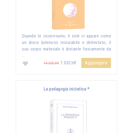
Quando lo osserviamo, il sole ci appare come
un disco luminoso misurabile e delimitato; il
suo corpo materiale è distante fisicamente da
…
Aggiungere
7.00CHF
14.00CHF
La pedagogia iniziatica *