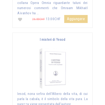
collana Opera Omnia riguardante taluni dei
numerosi commenti che Omraam Mikhaël
Aïvanhov ha …
Aggiungere
13.00CHF
26.00CHF
I misteri di Yesod
Iesod, nona sefira dell’Albero della vita, di cui
parla la cabala, è il simbolo della vita pura. La
purezza viene presentata dall'autore …