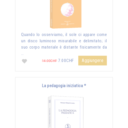
Quando lo osserviamo, il sole ci appare come
un disco luminoso misurabile e delimitato; il
suo corpo materiale è distante fisicamente da
…
Aggiungere
7.00CHF
14.00CHF
La pedagogia iniziatica *