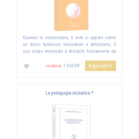
Quando lo osserviamo, il sole ci appare come
un disco luminoso misurabile e delimitato; il
suo corpo materiale è distante fisicamente da
…
Aggiungere
7.00CHF
14.00CHF
La pedagogia iniziatica *