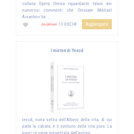
collana Opera Omnia riguardante taluni dei
numerosi commenti che Omraam Mikhaël
Aïvanhov ha …
Aggiungere
13.00CHF
26.00CHF
I misteri di Yesod
Iesod, nona sefira dell’Albero della vita, di cui
parla la cabala, è il simbolo della vita pura. La
purezza viene presentata dall'autore …