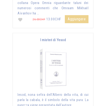
collana Opera Omnia riguardante taluni dei
numerosi commenti che Omraam Mikhaël
Aïvanhov ha …
Aggiungere
13.00CHF
26.00CHF
I misteri di Yesod
Iesod, nona sefira dell’Albero della vita, di cui
parla la cabala, è il simbolo della vita pura. La
purezza viene presentata dall'autore …