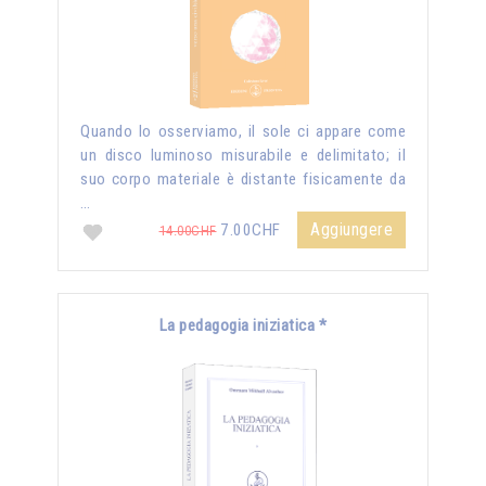
Quando lo osserviamo, il sole ci appare come
un disco luminoso misurabile e delimitato; il
suo corpo materiale è distante fisicamente da
…
Aggiungere
7.00CHF
14.00CHF
La pedagogia iniziatica *