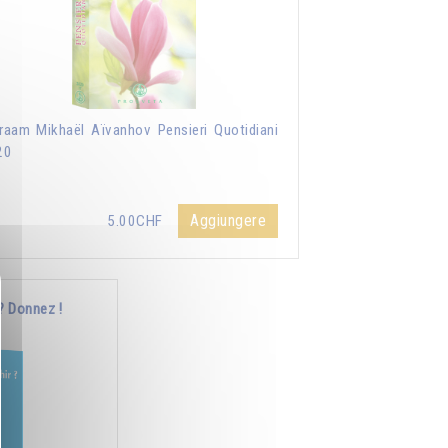
aam Mikhaël Aïvanhov Pensieri Quotidiani
20
Aggiungere
5.00CHF
? Donnez !