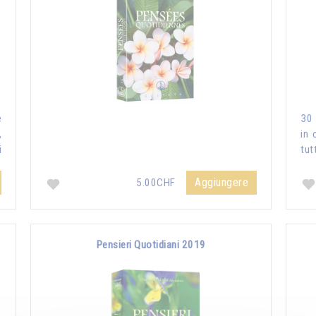
e
30 
,
in 
i
tut
Aggiungere
5.00CHF
Pensieri Quotidiani 2019