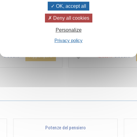
OK, accept all
Deny all cookies
ïvanhov Pensieri Quotidiani
Combien les humains se trom
Personalize
a dello sconto di 2 CHF per
s’imaginent que pour s’enrichir 
Privacy policy
entare aggiunta all'ordine !
Non, pour s’enrichir, il faut donne
Aggiungere
5.00CHF
5.00CHF
12.00CHF
Potenze del pensiero