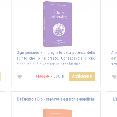
o
Ogni pensiero è impregnato della potenza dello
Amo
n
spirito che lo ha creato. Consapevole di ciò,
det
ciascuno può diventare un benefattore …
ses
Aggiungere
7.00CHF
14.00CHF
Dall'uomo a Dio - sephirot e gerarchie angeliche
L’