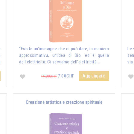
e
“Esiste un’immagine che ci può dare, in maniera
Le 
e
approssimativa, un’idea di Dio, ed è quella
sem
a
dell’elettricità. Ci serviamo dell’elettricità …
sia
Aggiungere
7.00CHF
14.00CHF
Creazione artistica e creazione spirituale