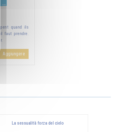
pent quand ils
il faut prendre.
r.
Aggiungere
La sessualità forza del cielo