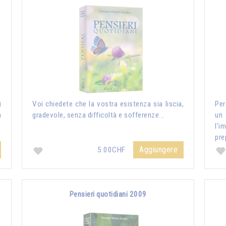
i
Voi chiedete che la vostra esistenza sia liscia,
Per
a
gradevole, senza difficoltà e sofferenze...
un
l’i
pre
Aggiungere
5.00CHF
Pensieri quotidiani 2009