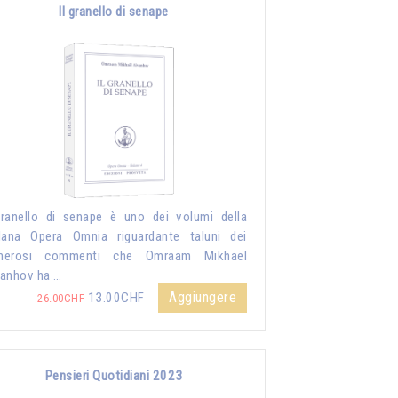
Il granello di senape
granello di senape è uno dei volumi della
lana Opera Omnia riguardante taluni dei
merosi commenti che Omraam Mikhaël
anhov ha …
Aggiungere
13.00CHF
26.00CHF
Pensieri Quotidiani 2023