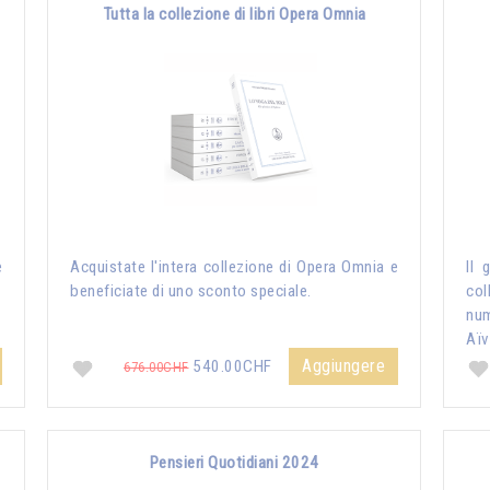
Tutta la collezione di libri Opera Omnia
e
Acquistate l'intera collezione di Opera Omnia e
Il 
beneficiate di uno sconto speciale.
col
nu
Aïv
Aggiungere
540.00CHF
676.00CHF
Pensieri Quotidiani 2024