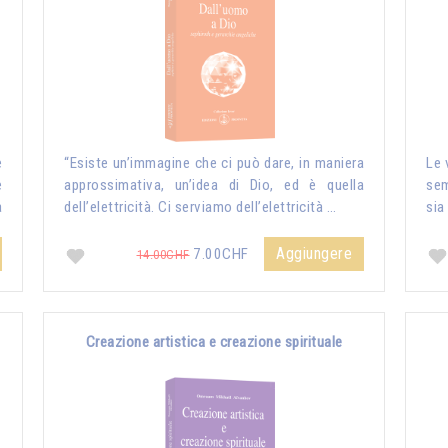
e
“Esiste un’immagine che ci può dare, in maniera
Le 
e
approssimativa, un’idea di Dio, ed è quella
sem
a
dell’elettricità. Ci serviamo dell’elettricità …
sia
Aggiungere
7.00CHF
14.00CHF
Creazione artistica e creazione spirituale