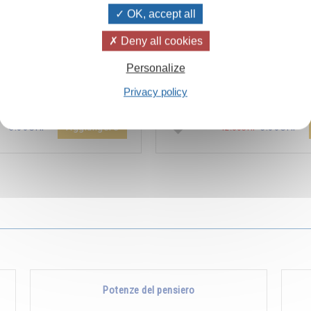
OK, accept all
Deny all cookies
ïvanhov Pensieri Quotidiani
Combien les humains se trom
Personalize
a dello sconto di 2 CHF per
s’imaginent que pour s’enrichir 
Privacy policy
entare aggiunta all'ordine !
Non, pour s’enrichir, il faut donne
Aggiungere
5.00CHF
5.00CHF
12.00CHF
Potenze del pensiero