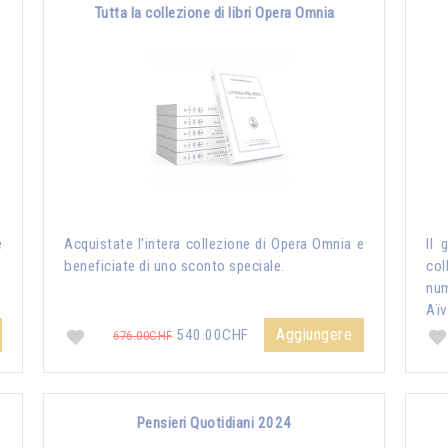
Tutta la collezione di libri Opera Omnia
e
Acquistate l'intera collezione di Opera Omnia e
Il 
beneficiate di uno sconto speciale.
col
nu
Aïv
Aggiungere
540.00CHF
676.00CHF
Pensieri Quotidiani 2024