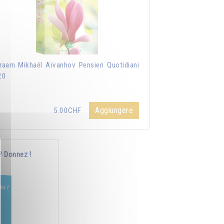
aam Mikhaël Aïvanhov Pensieri Quotidiani
20
Aggiungere
5.00CHF
? Donnez !