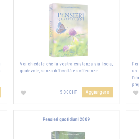
i
Voi chiedete che la vostra esistenza sia liscia,
Per
a
gradevole, senza difficoltà e sofferenze...
un
l’i
pre
Aggiungere
5.00CHF
Pensieri quotidiani 2009