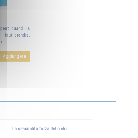
pent quand ils
il faut prendre.
r.
Aggiungere
La sessualità forza del cielo