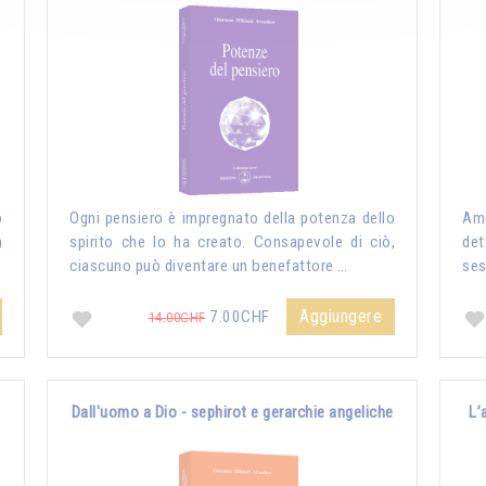
o
Ogni pensiero è impregnato della potenza dello
Amo
n
spirito che lo ha creato. Consapevole di ciò,
det
ciascuno può diventare un benefattore …
ses
Aggiungere
7.00CHF
14.00CHF
Dall'uomo a Dio - sephirot e gerarchie angeliche
L’