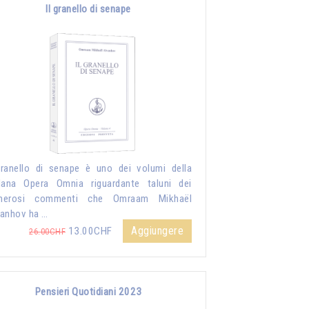
Il granello di senape
granello di senape è uno dei volumi della
lana Opera Omnia riguardante taluni dei
merosi commenti che Omraam Mikhaël
anhov ha …
Aggiungere
13.00CHF
26.00CHF
Pensieri Quotidiani 2023