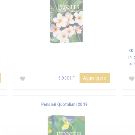
e
30 
,
in 
i
tut
Aggiungere
5.00CHF
Pensieri Quotidiani 2019