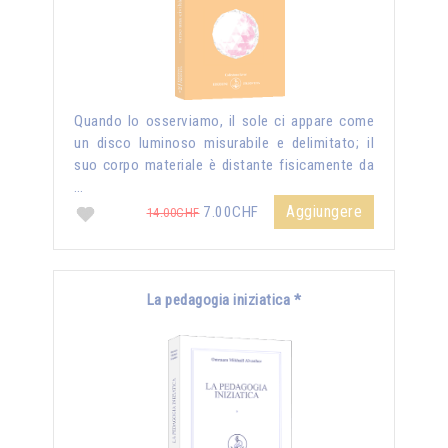
Quando lo osserviamo, il sole ci appare come
un disco luminoso misurabile e delimitato; il
suo corpo materiale è distante fisicamente da
…
Aggiungere
7.00CHF
14.00CHF
La pedagogia iniziatica *