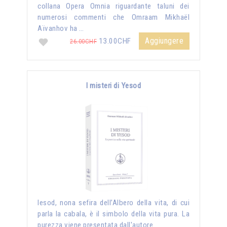
collana Opera Omnia riguardante taluni dei
numerosi commenti che Omraam Mikhaël
Aïvanhov ha …
Aggiungere
13.00CHF
26.00CHF
I misteri di Yesod
Iesod, nona sefira dell’Albero della vita, di cui
parla la cabala, è il simbolo della vita pura. La
purezza viene presentata dall'autore …