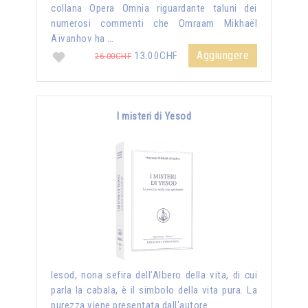
collana Opera Omnia riguardante taluni dei
numerosi commenti che Omraam Mikhaël
Aïvanhov ha …
Aggiungere
13.00CHF
26.00CHF
I misteri di Yesod
Iesod, nona sefira dell’Albero della vita, di cui
parla la cabala, è il simbolo della vita pura. La
purezza viene presentata dall'autore …