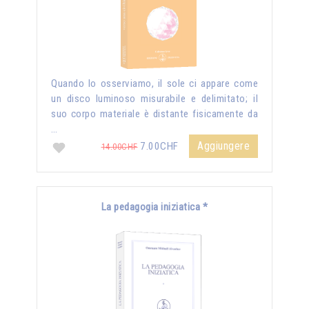
Quando lo osserviamo, il sole ci appare come
un disco luminoso misurabile e delimitato; il
suo corpo materiale è distante fisicamente da
…
Aggiungere
7.00CHF
14.00CHF
La pedagogia iniziatica *