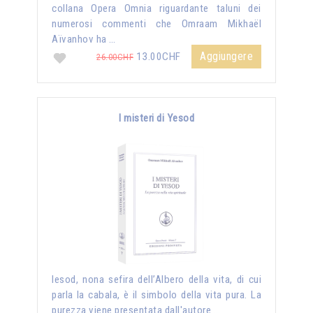
collana Opera Omnia riguardante taluni dei
numerosi commenti che Omraam Mikhaël
Aïvanhov ha …
Aggiungere
13.00CHF
26.00CHF
I misteri di Yesod
Iesod, nona sefira dell’Albero della vita, di cui
parla la cabala, è il simbolo della vita pura. La
purezza viene presentata dall'autore …