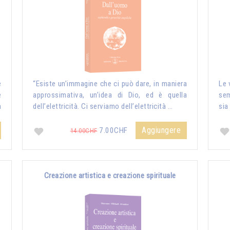
e
“Esiste un’immagine che ci può dare, in maniera
Le 
e
approssimativa, un’idea di Dio, ed è quella
sem
a
dell’elettricità. Ci serviamo dell’elettricità …
sia
Aggiungere
7.00CHF
14.00CHF
Creazione artistica e creazione spirituale