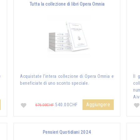
Tutta la collezione di libri Opera Omnia
e
Acquistate l'intera collezione di Opera Omnia e
Il 
beneficiate di uno sconto speciale.
col
nu
Aïv
Aggiungere
540.00CHF
676.00CHF
Pensieri Quotidiani 2024