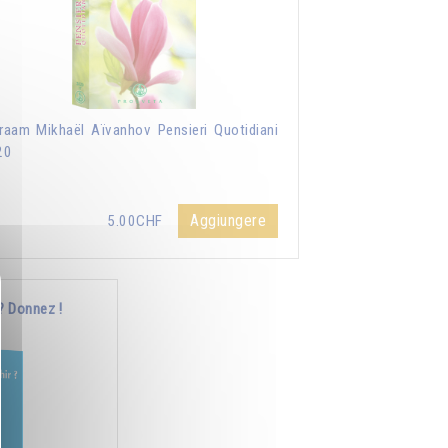
aam Mikhaël Aïvanhov Pensieri Quotidiani
20
Aggiungere
5.00CHF
? Donnez !