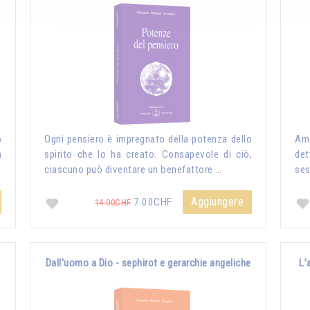
o
Ogni pensiero è impregnato della potenza dello
Amo
n
spirito che lo ha creato. Consapevole di ciò,
det
ciascuno può diventare un benefattore …
ses
Aggiungere
7.00CHF
14.00CHF
Dall'uomo a Dio - sephirot e gerarchie angeliche
L’