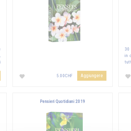
e
30 
,
in 
i
tut
Aggiungere
5.00CHF
Pensieri Quotidiani 2019