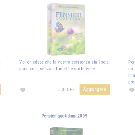
i
Voi chiedete che la vostra esistenza sia liscia,
Per
a
gradevole, senza difficoltà e sofferenze...
un
l’i
pre
Aggiungere
5.00CHF
Pensieri quotidiani 2009