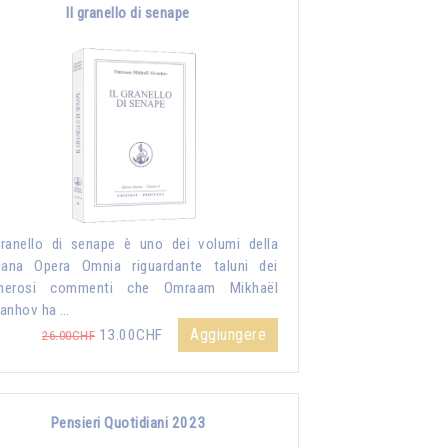
Il granello di senape
granello di senape è uno dei volumi della
lana Opera Omnia riguardante taluni dei
merosi commenti che Omraam Mikhaël
anhov ha …
Aggiungere
13.00CHF
26.00CHF
Pensieri Quotidiani 2023