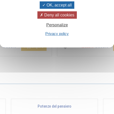
OK, accept all
Deny all cookies
ïvanhov Pensieri Quotidiani
Combien les humains se trom
Personalize
a dello sconto di 2 CHF per
s’imaginent que pour s’enrichir 
Privacy policy
entare aggiunta all'ordine !
Non, pour s’enrichir, il faut donne
Aggiungere
5.00CHF
5.00CHF
12.00CHF
Potenze del pensiero