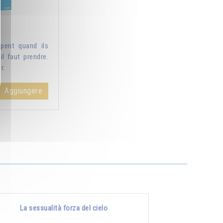
pent quand ils
il faut prendre.
r.
Aggiungere
La sessualità forza del cielo