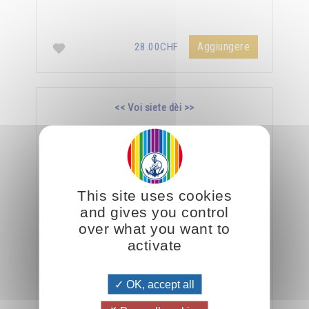
Aggiungere
28.00CHF
<< Voi siete dèi >>
This site uses cookies
and gives you control
over what you want to
activate
Gesù è stato il più grande rivoluzionario tra gli
inviati di Dio, è stato il primo a trasgredire tutte
OK, accept all
le antiche usanze ed ha espiato …