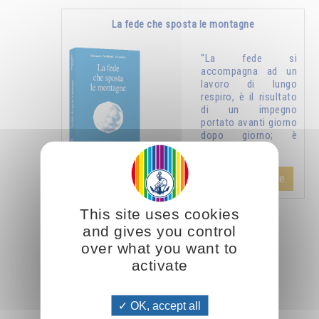
La fede che sposta le montagne
“La fede si
accompagna ad un
lavoro di lungo
respiro, è il risultato
di un impegno
portato avanti giorno
dopo giorno; è
qualche cosa di …
Aggiungere
14.00CHF
This site uses cookies
and gives you control
Scoprite altri articoli su questo tema:
over what you want to
activate
OK, accept all