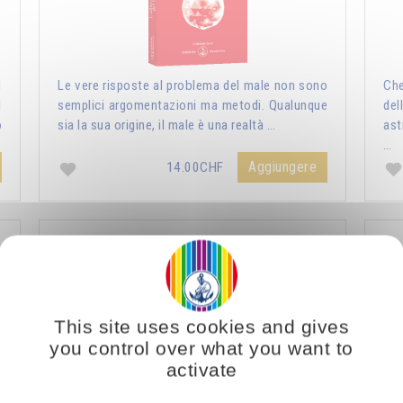
l
Le vere risposte al problema del male non sono
Che
d
semplici argomentazioni ma metodi. Qualunque
del
o
sia la sua origine, il male è una realtà …
ast
…
Aggiungere
14.00CHF
Natura umana e natura divina
This site uses cookies and gives
you control over what you want to
activate