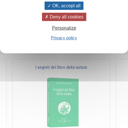
OK, accept all
ò
L’uomo è quell’essere che l’evoluzione ha
Es
Deny all cookies
a
posto al limite fra il mondo animale e quello
fon
Personalize
divino. La sua natura è quindi duplice ed è …
man
ch
Privacy policy
Aggiungere
14.00CHF
I segreti del libro della natura