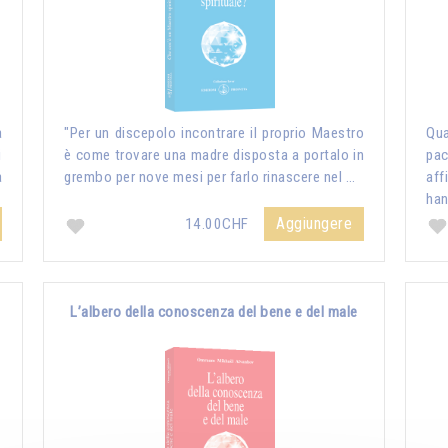
a
"Per un discepolo incontrare il proprio Maestro
Qua
i
è come trovare una madre disposta a portalo in
pac
a
grembo per nove mesi per farlo rinascere nel …
aff
ha
Aggiungere
14.00CHF
L’albero della conoscenza del bene e del male