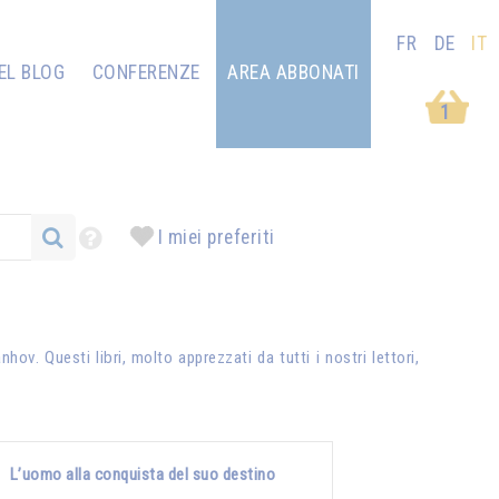
FR
DE
IT
EL BLOG
CONFERENZE
AREA ABBONATI
1
I miei preferiti
anhov
. Questi libri, molto apprezzati da tutti i nostri lettori,
L’uomo alla conquista del suo destino