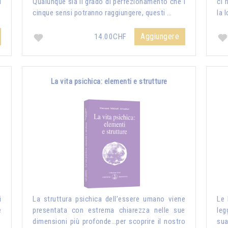
i
Qualunque sia il grado di perfezionamento che i
ci 
cinque sensi potranno raggiungere, questi …
la 
Aggiungere
14.00CHF
La vita psichica: elementi e strutture
i
La struttura psichica dell’essere umano viene
Le 
e
presentata con estrema chiarezza nelle sue
leg
e
dimensioni più profonde…per scoprire il nostro
sua