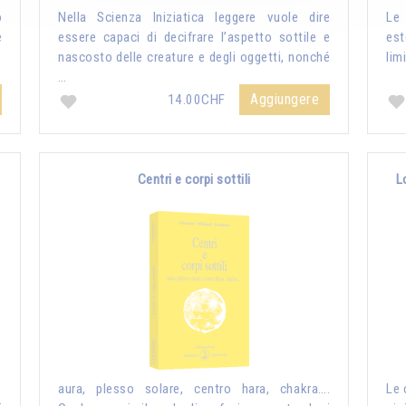
o
Nella Scienza Iniziatica leggere vuole dire
Le 
è
essere capaci di decifrare l’aspetto sottile e
es
nascosto delle creature e degli oggetti, nonché
lim
…
Aggiungere
14.00CHF
Centri e corpi sottili
L
,
aura, plesso solare, centro hara, chakra….
Le 