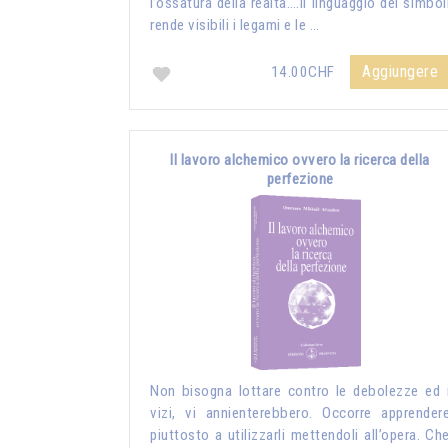
l’ossatura della realtà….Il linguaggio dei simbol
rende visibili i legami e le …
Aggiungere
14.00CHF
Il lavoro alchemico ovvero la ricerca della
perfezione
Non bisogna lottare contro le debolezze ed 
vizi, vi annienterebbero. Occorre apprender
piuttosto a utilizzarli mettendoli all’opera. Ch