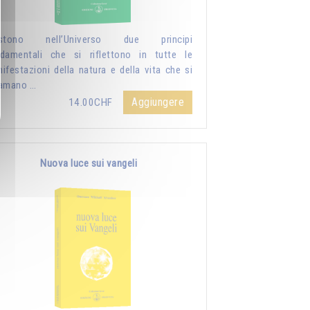
istono nell’Universo due principi
damentali che si riflettono in tutte le
ifestazioni della natura e della vita che si
iamano …
Aggiungere
14.00CHF
Nuova luce sui vangeli