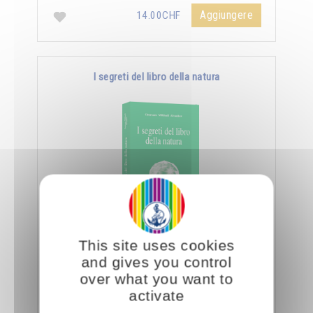
Aggiungere
14.00CHF
I segreti del libro della natura
Nella Scienza Iniziatica leggere vuole dire
This site uses cookies
essere capaci di decifrare l’aspetto sottile e
and gives you control
nascosto delle creature e degli oggetti, nonché
over what you want to
…
activate
Aggiungere
14.00CHF