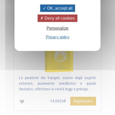
OK, accept all
Deny all cookies
Nuova luce sui vangeli
Personalize
Privacy policy
Le parabole dei Vangeli, scevre dagli aspetti
esteriori, puramente aneddotici e quindi
limitativi, riflettono in verità leggi e principi …
Aggiungere
14.00CHF