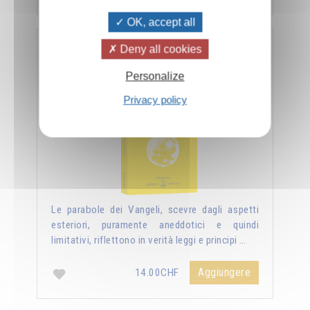
OK, accept all
Deny all cookies
Nuova luce sui vangeli
Personalize
Privacy policy
Le parabole dei Vangeli, scevre dagli aspetti
esteriori, puramente aneddotici e quindi
limitativi, riflettono in verità leggi e principi …
Aggiungere
14.00CHF