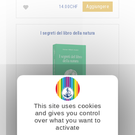
Aggiungere
14.00CHF
I segreti del libro della natura
Nella Scienza Iniziatica leggere vuole dire
This site uses cookies
essere capaci di decifrare l’aspetto sottile e
and gives you control
nascosto delle creature e degli oggetti, nonché
over what you want to
…
activate
Aggiungere
14.00CHF