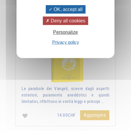
OK, accept all
Deny all cookies
Nuova luce sui vangeli
Personalize
Privacy policy
Le parabole dei Vangeli, scevre dagli aspetti
esteriori, puramente aneddotici e quindi
limitativi, riflettono in verità leggi e principi …
Aggiungere
14.00CHF