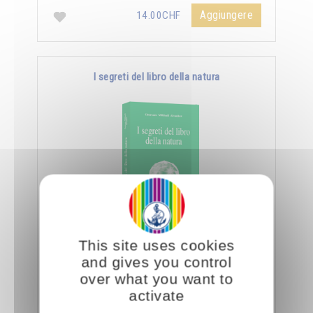
Aggiungere
14.00CHF
I segreti del libro della natura
Nella Scienza Iniziatica leggere vuole dire
This site uses cookies
essere capaci di decifrare l’aspetto sottile e
and gives you control
nascosto delle creature e degli oggetti, nonché
over what you want to
…
activate
Aggiungere
14.00CHF