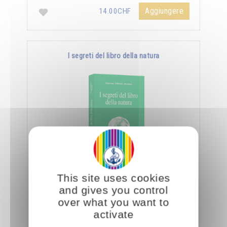
Aggiungere
14.00CHF
I segreti del libro della natura
Nella Scienza Iniziatica leggere vuole dire
This site uses cookies
essere capaci di decifrare l’aspetto sottile e
and gives you control
nascosto delle creature e degli oggetti, nonché
over what you want to
…
activate
Aggiungere
14.00CHF