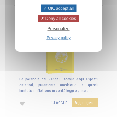
OK, accept all
Deny all cookies
Nuova luce sui vangeli
Personalize
Privacy policy
Le parabole dei Vangeli, scevre dagli aspetti
esteriori, puramente aneddotici e quindi
limitativi, riflettono in verità leggi e principi …
Aggiungere
14.00CHF