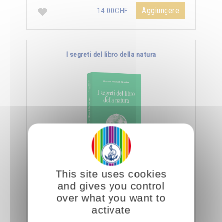
Aggiungere
14.00CHF
I segreti del libro della natura
Nella Scienza Iniziatica leggere vuole dire
This site uses cookies
essere capaci di decifrare l’aspetto sottile e
and gives you control
nascosto delle creature e degli oggetti, nonché
over what you want to
…
activate
Aggiungere
14.00CHF