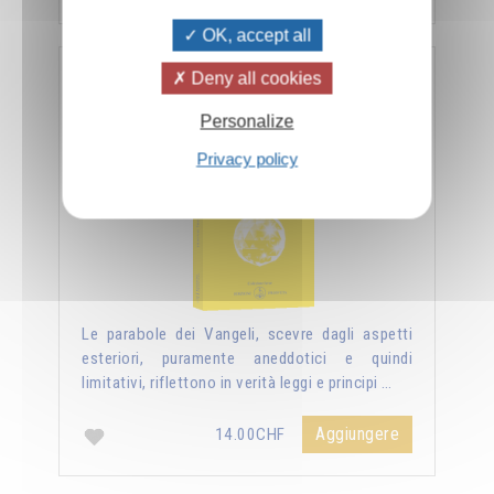
OK, accept all
Deny all cookies
Nuova luce sui vangeli
Personalize
Privacy policy
Le parabole dei Vangeli, scevre dagli aspetti
esteriori, puramente aneddotici e quindi
limitativi, riflettono in verità leggi e principi …
Aggiungere
14.00CHF