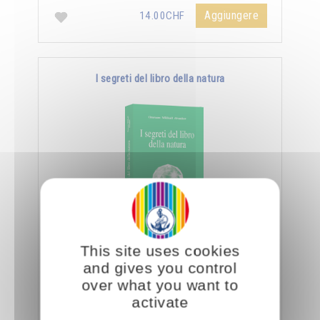
Aggiungere
14.00CHF
I segreti del libro della natura
Nella Scienza Iniziatica leggere vuole dire
This site uses cookies
essere capaci di decifrare l’aspetto sottile e
and gives you control
nascosto delle creature e degli oggetti, nonché
over what you want to
…
activate
Aggiungere
14.00CHF