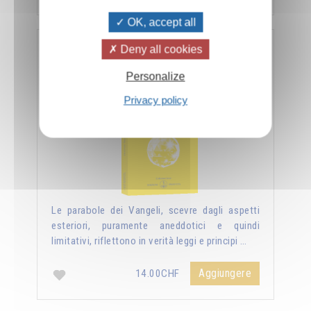
OK, accept all
Deny all cookies
Nuova luce sui vangeli
Personalize
Privacy policy
Le parabole dei Vangeli, scevre dagli aspetti
esteriori, puramente aneddotici e quindi
limitativi, riflettono in verità leggi e principi …
Aggiungere
14.00CHF