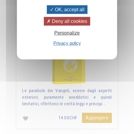
OK, accept all
Deny all cookies
Nuova luce sui vangeli
Personalize
Privacy policy
Le parabole dei Vangeli, scevre dagli aspetti
esteriori, puramente aneddotici e quindi
limitativi, riflettono in verità leggi e principi …
Aggiungere
14.00CHF