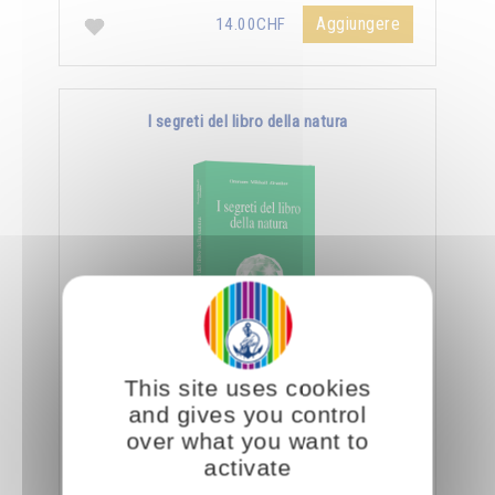
Aggiungere
14.00CHF
I segreti del libro della natura
Nella Scienza Iniziatica leggere vuole dire
This site uses cookies
essere capaci di decifrare l’aspetto sottile e
and gives you control
nascosto delle creature e degli oggetti, nonché
over what you want to
…
activate
Aggiungere
14.00CHF