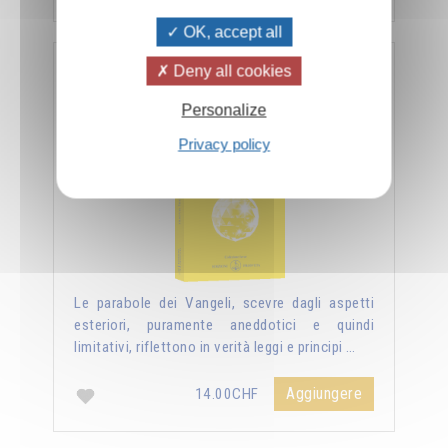
OK, accept all
Deny all cookies
Nuova luce sui vangeli
Personalize
Privacy policy
Le parabole dei Vangeli, scevre dagli aspetti
esteriori, puramente aneddotici e quindi
limitativi, riflettono in verità leggi e principi …
Aggiungere
14.00CHF