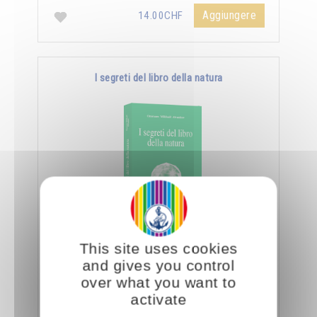
Aggiungere
14.00CHF
I segreti del libro della natura
Nella Scienza Iniziatica leggere vuole dire
This site uses cookies
essere capaci di decifrare l’aspetto sottile e
and gives you control
nascosto delle creature e degli oggetti, nonché
over what you want to
…
activate
Aggiungere
14.00CHF