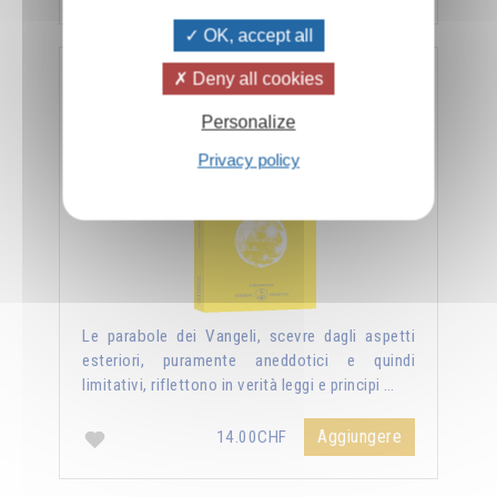
OK, accept all
Deny all cookies
Nuova luce sui vangeli
Personalize
Privacy policy
Le parabole dei Vangeli, scevre dagli aspetti
esteriori, puramente aneddotici e quindi
limitativi, riflettono in verità leggi e principi …
Aggiungere
14.00CHF