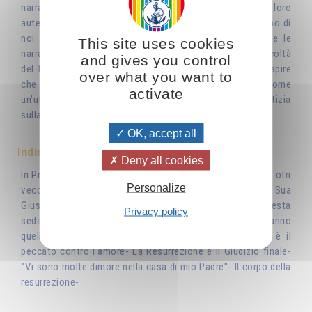
narrazioni bibliche appaiono con immediatezza nella loro
autenticità e attualità rispetto alla vita interiore di ognuno di
noi. L’intento dell’autore è quello di presentare tramite le
This site uses cookies
narrazioni, metodi e strumenti utili nell’affrontare le difficoltà
and gives you control
del lavoro di perfezionamento spirituale, idonei a far capire
over what you want to
che la pigrizia e la cattiva volontà inducono a ritenere come
activate
un’utopia la realizzazione del Regno di Dio e la Sua Giustizia
sulla terra.
OK, accept all
Indice
Deny all cookies
In Principio era il Verbo- "Non mettete il vino nuovo negli otri
Personalize
vecchi"- "Padre Nostro…"- "Domandate il regno di Dio e la Sua
Giustizia…"- I primi saranno gli ultimi"- Il Natale- La tempesta
Privacy policy
sedata- L’alto Rifugio- "Padre perdona loro perché non sanno
quello che fanno"- Il peccato contro lo Spirito Santo è il
peccato contro l’amore- La Resurrezione e il Giudizio finale-
"Vi sono molte dimore nella casa di mio Padre"- Il corpo della
resurrezione-