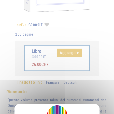
ref. :
C0009IT
250 pagine
Libro
Aggiungere
C0009IT
26.00CHF
Tradotto in :
Français
Deutsch
Riassunto
Questo volume presenta taluni dei numerosi commenti che
Omraam Mikhaël Aïvanhov ha dedicato all’interpretazione
della Bibbia. Le realtà psicologiche e spirituali celate nelle