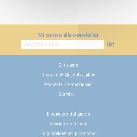
Mi iscrivo alla newsletter
Ok!
Chi siamo
Omraam Mikhaël Aïvanhov
Prosveta Internazionale
Scrivici ...
Il pensiero del giorno
Scarica il catalogo
Le pubblicazioni più recenti