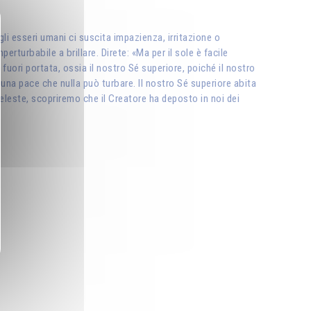
li esseri umani ci suscita impazienza, irritazione o
turbabile a brillare. Direte: «Ma per il sole è facile
uori portata, ossia il nostro Sé superiore, poiché il nostro
 una pace che nulla può turbare. Il nostro Sé superiore abita
eleste, scopriremo che il Creatore ha deposto in noi dei