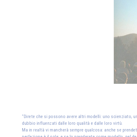
"Direte che si possono avere altri modelli: uno scienziato, un
dubbio influenzati dalle loro qualità e dalle loro virtù.
Ma in realtà vi mancherà sempre qualcosa: anche se prendete
perfezione è il sole; e se lo prenderete come modello, nel desi