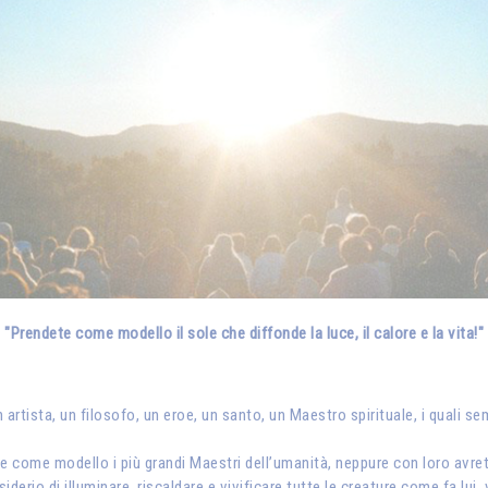
"Prendete come modello il sole che diffonde la luce, il calore e la vita!"
 artista, un filosofo, un eroe, un santo, un Maestro spirituale, i quali s
 come modello i più grandi Maestri dell’umanità, neppure con loro avret
derio di illuminare, riscaldare e vivificare tutte le creature come fa lui,