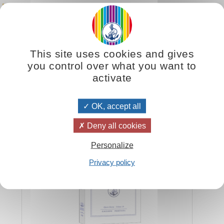
Il nostro sé superiore contiene le virtù del sole
obbiamo sforzarci di realizzare un giorno. Ogni volta che la condotta deg
il nostro sguardo verso il sole che da lassù continua instancabile e imper
erlo». Sì, ma noi pure abbiamo qualcosa in noi stessi che rimane sempre f
This site uses cookies and gives
rno riusciremo a raggiungere il nostro Sé superiore e a vivere come lui in
you control over what you want to
monizzare le vibrazioni del nostro sé terreno con quelle del nostro Sé c
activate
14)
OK, accept all
Lo Yoga del sole
Deny all cookies
Personalize
Privacy policy