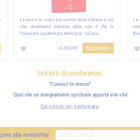
a
La luce è lo stato più sottile della materia e ciò
La 
e
che chiamiamo materia, altro non è che la
che
forma più condensata della luce. La luce, …
Bul
Aggiungere
14.00CHF
Estratti di conferenze:
"Conosci te stesso"
"
Quel che un insegnamento spirituale apporta alla vita
"
Dei metodi per trasformarsi
crivo alla newsletter