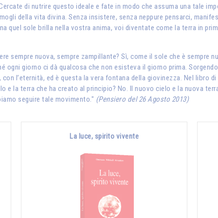
.. Cercate di nutrire questo ideale e fate in modo che assuma una tale im
mogli della vita divina. Senza insistere, senza neppure pensarci, manifeste
na quel sole brilla nella vostra anima, voi diventate come la terra in pri
re sempre nuova, sempre zampillante? Sì, come il sole che è sempre nuovo.
hé ogni giorno ci dà qualcosa che non esisteva il giorno prima. Sorgendo o
, con l’eternità, ed è questa la vera fontana della giovinezza. Nel libro d
lo e la terra che ha creato al principio? No. Il nuovo cielo e la nuova t
bbiamo seguire tale movimento."
(Pensiero del 26 Agosto 2013)
La luce, spirito vivente