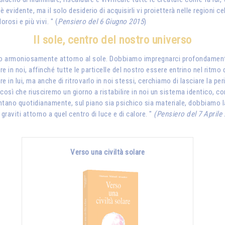
è evidente, ma il solo desiderio di acquisirli vi proietterà nelle regioni c
orosi e più vivi. " (
Pensiero del 6 Giugno 2015
)
Il sole, centro del nostro universo
avitano armoniosamente attorno al sole. Dobbiamo impregnarci profondam
 in noi, affinché tutte le particelle del nostro essere entrino nel ritmo
are in lui, ma anche di ritrovarlo in noi stessi, cerchiamo di lasciare la p
È così che riusciremo un giorno a ristabilire in noi un sistema identico, c
sentano quotidianamente, sul piano sia psichico sia materiale, dobbiamo 
o graviti attorno a quel centro di luce e di calore. "
(Pensiero del 7 Aprile
Verso una civiltà solare