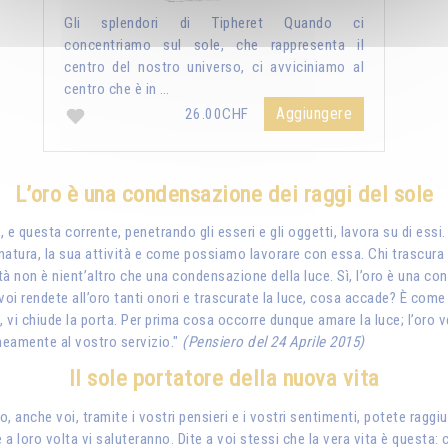
Gli splendori di Tipheret Quando ci
concentriamo sul sole, che rappresenta il
centro del nostro universo, ci avviciniamo al
centro che è in …
Aggiungere
26.00CHF
L’oro è una condensazione dei raggi del sole
 e questa corrente, penetrando gli esseri e gli oggetti, lavora su di essi.
atura, la sua attività e come possiamo lavorare con essa. Chi trascura la 
ealtà non è nient’altro che una condensazione della luce. Sì, l’oro è una c
e voi rendete all’oro tanti onori e trascurate la luce, cosa accade? È com
vi chiude la porta. Per prima cosa occorre dunque amare la luce; l’oro v
aneamente al vostro servizio."
(Pensiero del 24 Aprile 2015)
Il sole portatore della nuova vita
so, anche voi, tramite i vostri pensieri e i vostri sentimenti, potete ragg
 a loro volta vi saluteranno. Dite a voi stessi che la vera vita è questa