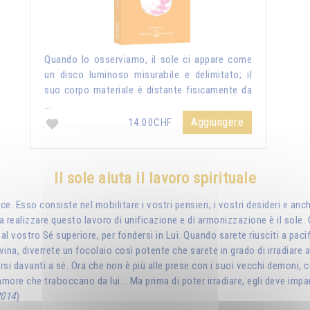
Quando lo osserviamo, il sole ci appare come
un disco luminoso misurabile e delimitato; il
suo corpo materiale è distante fisicamente da
…
Aggiungere
14.00CHF
Il sole aiuta il lavoro spirituale
e. Esso consiste nel mobilitare i vostri pensieri, i vostri desideri e anch
i a realizzare questo lavoro di unificazione e di armonizzazione è il sol
 al vostro Sé superiore, per fondersi in Lui. Quando sarete riusciti a paci
ivina, diverrete un focolaio così potente che sarete in grado di irradiare 
arsi davanti a sé. Ora che non è più alle prese con i suoi vecchi demoni, 
l'amore che traboccano da lui... Ma prima di poter irradiare, egli deve im
2014
)