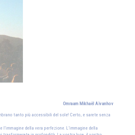
Omraam Mikhaël Aïvanhov
embrano tanto più accessibili del sole! Certo, e sarete senza
e l’immagine della vera perfezione. L’immagine della
 vi trasformerete in profondità. La vostra luce, il vostro