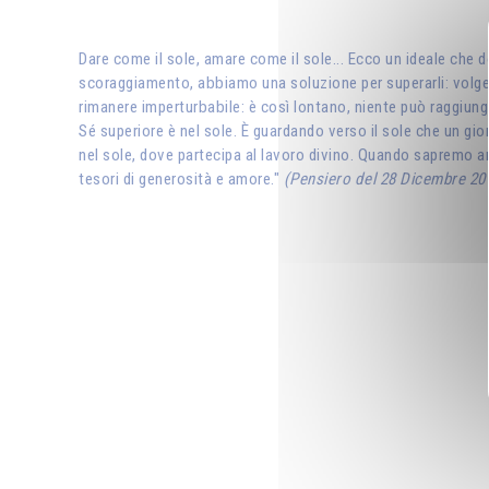
Dare come il sole, amare come il sole... Ecco un ideale che d
scoraggiamento, abbiamo una soluzione per superarli: volgere 
rimanere imperturbabile: è così lontano, niente può raggiung
Sé superiore è nel sole. È guardando verso il sole che un gio
nel sole, dove partecipa al lavoro divino. Quando sapremo ar
tesori di generosità e amore."
(Pensiero del 28 Dicembre 20