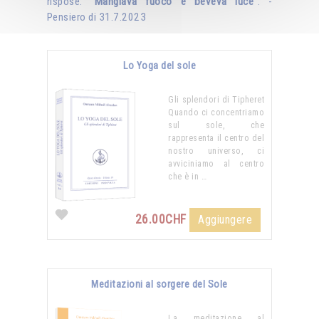
rispose: "
Mangiava fuoco e beveva luce
". -
Pensiero di 31.7.2023
Lo Yoga del sole
Gli splendori di Tipheret
Quando ci concentriamo
sul sole, che
rappresenta il centro del
nostro universo, ci
avviciniamo al centro
che è in …
26.00CHF
Aggiungere
Meditazioni al sorgere del Sole
La meditazione al