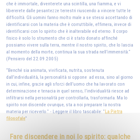
che è immortale, diventerete una scintilla, una fiamma, e vi
libererete dalle pesantezze terrestri riuscendo a vincere tutte le
difficoltà. Gli uomini fanno molto male a se stessi accettando di
identificarsi con la materia che è corruttibile, effimera, invece di
identificarsi con lo spirito che è inalterabile ed eterno. Il corpo
fisico è solo lo strumento che ci è stato donato affinché
possiamo vivere sulla terra, mentre il nostro spirito, che lo lascia
al momento della morte, continua la sua strada nell’immensità."
(Pensiero del 22.09.2005)
“Benché sia animata, vivificata, nutrita, sostenuta
dall’individualità, la personalità si oppone ad essa, sino al giorno
in cui, infine, grazie agli sforzi dell’uomo che ha lavorato con
determinazione e tenacia in quel senso, l’individualità riesce ad
infiltrarsi nella personalità per controllarla, trasformarla. Ma lo
spirito non discende ovunque, sta a noi preparare la nostra
materia per riceverlo." - Leggere il libro tascabile: "
La Pietra
filosofale
"
Fare discendere in noi lo spirito: qualche