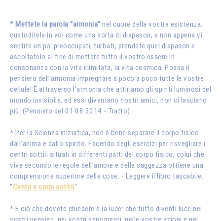
*
Mettete la parola “armonia”
nel cuore della vostra esistenza,
custoditela in voi come una sorta di diapason, e non appena vi
sentite un po' preoccupati, turbati, prendete quel diapason e
ascoltatelo al fine di mettere tutto il vostro essere in
consonanza con la vita illimitata, la vita cosmica. Possa il
pensiero dell'armonia impregnare a poco a poco tutte le vostre
cellule! È attraverso l'armonia che attiriamo gli spiriti luminosi del
mondo invisibile, ed essi diventano nostri amici, non ci lasciano
più. (Pensiero del 01.08.2014 - Tratto)
* Per la Scienza iniziatica, non è bene separare il corpo fisico
dall’anima e dallo spirito. Facendo degli esercizi per risvegliare i
centri sottili situati in differenti parti del corpo fisico, colui che
vive secondo le regole dell’amore e della saggezza ottiene una
comprensione superiore delle cose. - Leggere il libro tascabile:
"
Centri e corpi sottili
"
* E ciò che dovete chiedere è la luce: che tutto diventi luce nei
vostri pensieri, nei vostri sentimenti, nelle vostre azioni e nel