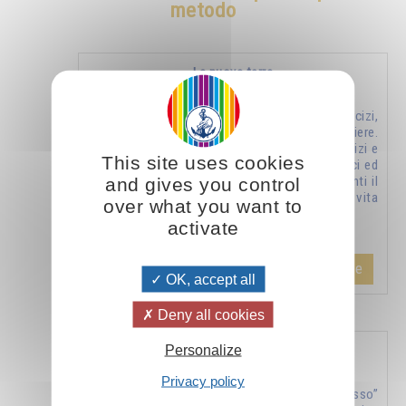
metodo
La nuova terra
Metodi, esercizi,
formule, preghiere.
Raccolta di esercizi e
This site uses cookies
di metodi semplici ed
and gives you control
efficaci, riguardanti il
rapporto con la vita
over what you want to
…
activate
Aggiungere
26.00CHF
OK, accept all
Deny all cookies
Personalize
«Conosci te stesso» - jnana yoga - vol. 1
Privacy policy
“Conosci te stesso”