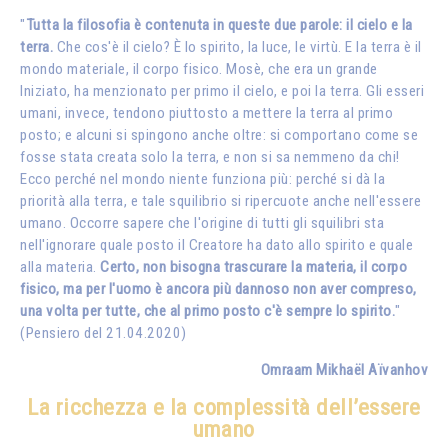
"
Tutta la filosofia è contenuta in queste due parole: il cielo e la
terra.
Che cos'è il cielo? È lo spirito, la luce, le virtù. E la terra è il
mondo materiale, il corpo fisico. Mosè, che era un grande
Iniziato, ha menzionato per primo il cielo, e poi la terra. Gli esseri
umani, invece, tendono piuttosto a mettere la terra al primo
posto; e alcuni si spingono anche oltre: si comportano come se
fosse stata creata solo la terra, e non si sa nemmeno da chi!
Ecco perché nel mondo niente funziona più: perché si dà la
priorità alla terra, e tale squilibrio si ripercuote anche nell'essere
umano. Occorre sapere che l'origine di tutti gli squilibri sta
nell'ignorare quale posto il Creatore ha dato allo spirito e quale
alla materia.
Certo, non bisogna trascurare la materia, il corpo
fisico, ma per l'uomo è ancora più dannoso non aver compreso,
una volta per tutte, che al primo posto c'è sempre lo spirito.
"
(Pensiero del 21.04.2020)
Omraam Mikhaël Aïvanhov
La ricchezza e la complessità dell’essere
umano