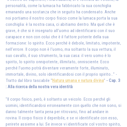
personalità, come la lumaca ha fabbricato la sua conchiglia
emanando una sostanza che in seguito ha condensato. Anche
noi portiamo il nostro corpo fisico come la lumaca porta la sua
conchiglia: è la nostra casa, ci abitiamo dentro. Ma quel che è
grave, è che si è insegnato all’uomo ad identificarsi con il suo
carapace e non con colui che è il fattore potente della sua
formazione: lo spirito. Ecco perché è debole, limitato, impotente,
nell’errore. Il corpo non è l’uomo, ma soltanto la sua vettura, il
suo cavallo, il suo strumento, la sua casa: il vero uomo è lo
spirito, lo spirito onnipotente, illimitato, onnisciente. Ecco
perché l’uomo potrà diventare veramente forte, illuminato,
immortale, divino, solo identificandosi con il proprio spirito…" -
Tratto dal libro tascabile "
Natura umana e natura divina
"
- Cap. 3
: Alla ricerca della nostra vera identità
"Il corpo fisico, però, è soltanto un veicolo. Ecco perché gli
uomini, identificandosi erroneamente con quello che non sono, si
danno talmente tanta pena per ritrovarsi, fino ad andare in
rovina. Il corpo fisico è deperibile, e se vi identificate con esso,
perirete assieme a lui. Se invece vi identificate col vostro spirito,