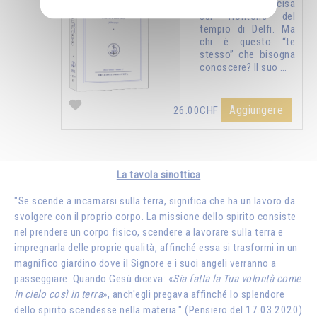
è la formula incisa
sul frontone del
tempio di Delfi. Ma
chi è questo “te
stesso” che bisogna
conoscere? Il suo …
Aggiungere
26.00CHF
La tavola sinottica
"Se scende a incarnarsi sulla terra, significa che ha un lavoro da
svolgere con il proprio corpo. La missione dello spirito consiste
nel prendere un corpo fisico, scendere a lavorare sulla terra e
impregnarla delle proprie qualità, affinché essa si trasformi in un
magnifico giardino dove il Signore e i suoi angeli verranno a
passeggiare. Quando Gesù diceva: «
Sia fatta la Tua volontà come
in cielo così in terra
», anch'egli pregava affinché lo splendore
dello spirito scendesse nella materia." (Pensiero del 17.03.2020)