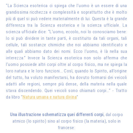
"La Scienza esoterica ci spiega che l’uomo è un essere di una
grandissima ricchezza e complessità e soprattutto che è molto
più di quel si può vedere materialmente di lui. Questa è la grande
differenza tra la Scienza esoterica e la scienza ufficiale. La
scienza ufficiale dice: “L’uomo, eccolo, noi lo conosciamo bene:
lo si può dividere in tante parti, è costituito da tali organi, tali
cellule, tali sostanze chimiche che noi abbiamo identificato e
alle quali abbiamo dato dei nomi. Ecco l’uomo, è là nella sua
interezza.” Invece la Scienza esoterica non solo afferma che
l’uomo possiede altri corpi oltre al corpo fisico, ma ne spiega la
loro natura e le loro funzioni… Così, quando lo Spirito, all’origine
del tutto, ha voluto manifestarsi, ha dovuto formarsi dei veicoli
adatti alle regioni, sempre più dense, della materia nella quale
stava discendendo. Quei veicoli sono chiamati corpi…” - Tratto
da libro "
Natura umana e natura divina
"
Una illustrazione schematizza quei differenti corpi
, dal corpo
atmico (lo spirito) sino al corpo fisico (la materia), solo in
francese: