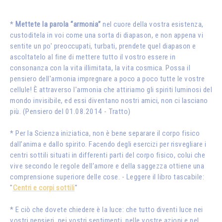
*
Mettete la parola “armonia”
nel cuore della vostra esistenza,
custoditela in voi come una sorta di diapason, e non appena vi
sentite un po' preoccupati, turbati, prendete quel diapason e
ascoltatelo al fine di mettere tutto il vostro essere in
consonanza con la vita illimitata, la vita cosmica. Possa il
pensiero dell'armonia impregnare a poco a poco tutte le vostre
cellule! È attraverso l'armonia che attiriamo gli spiriti luminosi del
mondo invisibile, ed essi diventano nostri amici, non ci lasciano
più. (Pensiero del 01.08.2014 - Tratto)
* Per la Scienza iniziatica, non è bene separare il corpo fisico
dall’anima e dallo spirito. Facendo degli esercizi per risvegliare i
centri sottili situati in differenti parti del corpo fisico, colui che
vive secondo le regole dell’amore e della saggezza ottiene una
comprensione superiore delle cose. - Leggere il libro tascabile:
"
Centri e corpi sottili
"
* E ciò che dovete chiedere è la luce: che tutto diventi luce nei
vostri pensieri, nei vostri sentimenti, nelle vostre azioni e nel