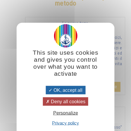
metodo
La nuova terra
Metodi, esercizi,
formule, preghiere.
Raccolta di esercizi e
This site uses cookies
di metodi semplici ed
and gives you control
efficaci, riguardanti il
rapporto con la vita
over what you want to
…
activate
Aggiungere
26.00CHF
OK, accept all
Deny all cookies
Personalize
«Conosci te stesso» - jnana yoga - vol. 1
Privacy policy
“Conosci te stesso”