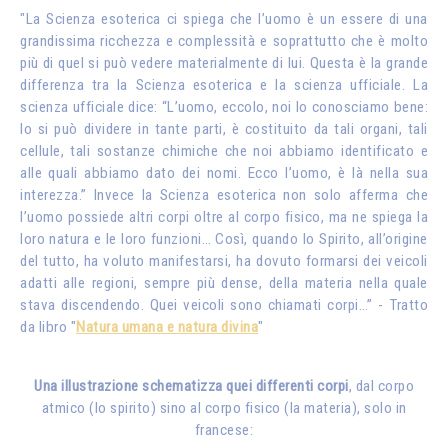
"La Scienza esoterica ci spiega che l’uomo è un essere di una
grandissima ricchezza e complessità e soprattutto che è molto
più di quel si può vedere materialmente di lui. Questa è la grande
differenza tra la Scienza esoterica e la scienza ufficiale. La
scienza ufficiale dice: “L’uomo, eccolo, noi lo conosciamo bene:
lo si può dividere in tante parti, è costituito da tali organi, tali
cellule, tali sostanze chimiche che noi abbiamo identificato e
alle quali abbiamo dato dei nomi. Ecco l’uomo, è là nella sua
interezza.” Invece la Scienza esoterica non solo afferma che
l’uomo possiede altri corpi oltre al corpo fisico, ma ne spiega la
loro natura e le loro funzioni… Così, quando lo Spirito, all’origine
del tutto, ha voluto manifestarsi, ha dovuto formarsi dei veicoli
adatti alle regioni, sempre più dense, della materia nella quale
stava discendendo. Quei veicoli sono chiamati corpi…” - Tratto
da libro "
Natura umana e natura divina
"
Una illustrazione schematizza quei differenti corpi
, dal corpo
atmico (lo spirito) sino al corpo fisico (la materia), solo in
francese: