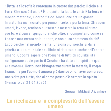
"
Tutta la filosofia è contenuta in queste due parole: il cielo e la
terra.
Che cos'è il cielo? È lo spirito, la luce, le virtù. E la terra è il
mondo materiale, il corpo fisico. Mosè, che era un grande
Iniziato, ha menzionato per primo il cielo, e poi la terra. Gli esseri
umani, invece, tendono piuttosto a mettere la terra al primo
posto; e alcuni si spingono anche oltre: si comportano come se
fosse stata creata solo la terra, e non si sa nemmeno da chi!
Ecco perché nel mondo niente funziona più: perché si dà la
priorità alla terra, e tale squilibrio si ripercuote anche nell'essere
umano. Occorre sapere che l'origine di tutti gli squilibri sta
nell'ignorare quale posto il Creatore ha dato allo spirito e quale
alla materia.
Certo, non bisogna trascurare la materia, il corpo
fisico, ma per l'uomo è ancora più dannoso non aver compreso,
una volta per tutte, che al primo posto c'è sempre lo spirito.
"
(Pensiero del 21.04.2020)
Omraam Mikhaël Aïvanhov
La ricchezza e la complessità dell’essere
umano