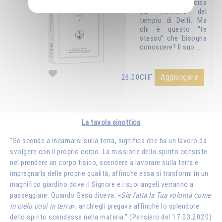
è la formula incisa
sul frontone del
tempio di Delfi. Ma
chi è questo “te
stesso” che bisogna
conoscere? Il suo …
Aggiungere
26.00CHF
La tavola sinottica
"Se scende a incarnarsi sulla terra, significa che ha un lavoro da
svolgere con il proprio corpo. La missione dello spirito consiste
nel prendere un corpo fisico, scendere a lavorare sulla terra e
impregnarla delle proprie qualità, affinché essa si trasformi in un
magnifico giardino dove il Signore e i suoi angeli verranno a
passeggiare. Quando Gesù diceva: «
Sia fatta la Tua volontà come
in cielo così in terra
», anch'egli pregava affinché lo splendore
dello spirito scendesse nella materia." (Pensiero del 17.03.2020)