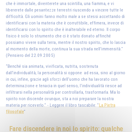
che è immortale, diventerete una scintilla, una fiamma, e vi
libererete dalle pesantezze terrestri riuscendo a vincere tutte le
difficoltà. Gli uomini fanno molto male a se stessi accettando di
identificarsi con la materia che è corruttibile, effimera, invece di
identificarsi con lo spirito che è inalterabile ed eterno. Il corpo
fisico è solo lo strumento che ci è stato donato affinché
possiamo vivere sulla terra, mentre il nostro spirito, che lo lascia
al momento della morte, continua la sua strada nell’immensità."
(Pensiero del 22.09.2005)
“Benché sia animata, vivificata, nutrita, sostenuta
dall’individualità, la personalità si oppone ad essa, sino al giorno
in cui, infine, grazie agli sforzi dell’uomo che ha lavorato con
determinazione e tenacia in quel senso, l’individualità riesce ad
infiltrarsi nella personalità per controllarla, trasformarla. Ma lo
spirito non discende ovunque, sta a noi preparare la nostra
materia per riceverlo." - Leggere il libro tascabile: "
La Pietra
filosofale
"
Fare discendere in noi lo spirito: qualche