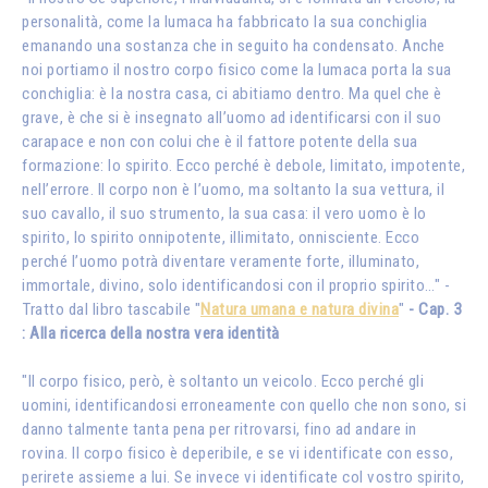
personalità, come la lumaca ha fabbricato la sua conchiglia
emanando una sostanza che in seguito ha condensato. Anche
noi portiamo il nostro corpo fisico come la lumaca porta la sua
conchiglia: è la nostra casa, ci abitiamo dentro. Ma quel che è
grave, è che si è insegnato all’uomo ad identificarsi con il suo
carapace e non con colui che è il fattore potente della sua
formazione: lo spirito. Ecco perché è debole, limitato, impotente,
nell’errore. Il corpo non è l’uomo, ma soltanto la sua vettura, il
suo cavallo, il suo strumento, la sua casa: il vero uomo è lo
spirito, lo spirito onnipotente, illimitato, onnisciente. Ecco
perché l’uomo potrà diventare veramente forte, illuminato,
immortale, divino, solo identificandosi con il proprio spirito…" -
Tratto dal libro tascabile "
Natura umana e natura divina
"
- Cap. 3
: Alla ricerca della nostra vera identità
"Il corpo fisico, però, è soltanto un veicolo. Ecco perché gli
uomini, identificandosi erroneamente con quello che non sono, si
danno talmente tanta pena per ritrovarsi, fino ad andare in
rovina. Il corpo fisico è deperibile, e se vi identificate con esso,
perirete assieme a lui. Se invece vi identificate col vostro spirito,