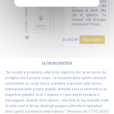
è la formula incisa
sul frontone del
tempio di Delfi. Ma
chi è questo “te
stesso” che bisogna
conoscere? Il suo …
Aggiungere
26.00CHF
La tavola sinottica
"Se scende a incarnarsi sulla terra, significa che ha un lavoro da
svolgere con il proprio corpo. La missione dello spirito consiste
nel prendere un corpo fisico, scendere a lavorare sulla terra e
impregnarla delle proprie qualità, affinché essa si trasformi in un
magnifico giardino dove il Signore e i suoi angeli verranno a
passeggiare. Quando Gesù diceva: «
Sia fatta la Tua volontà come
in cielo così in terra
», anch'egli pregava affinché lo splendore
dello spirito scendesse nella materia." (Pensiero del 17.03.2020)