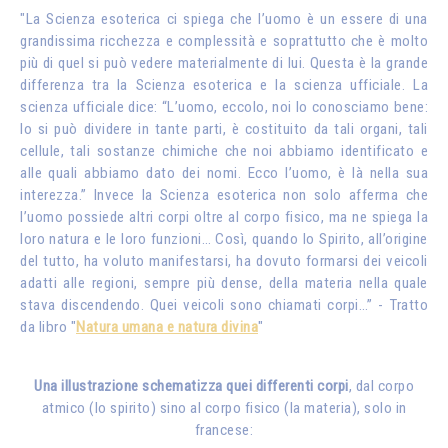
"La Scienza esoterica ci spiega che l’uomo è un essere di una
grandissima ricchezza e complessità e soprattutto che è molto
più di quel si può vedere materialmente di lui. Questa è la grande
differenza tra la Scienza esoterica e la scienza ufficiale. La
scienza ufficiale dice: “L’uomo, eccolo, noi lo conosciamo bene:
lo si può dividere in tante parti, è costituito da tali organi, tali
cellule, tali sostanze chimiche che noi abbiamo identificato e
alle quali abbiamo dato dei nomi. Ecco l’uomo, è là nella sua
interezza.” Invece la Scienza esoterica non solo afferma che
l’uomo possiede altri corpi oltre al corpo fisico, ma ne spiega la
loro natura e le loro funzioni… Così, quando lo Spirito, all’origine
del tutto, ha voluto manifestarsi, ha dovuto formarsi dei veicoli
adatti alle regioni, sempre più dense, della materia nella quale
stava discendendo. Quei veicoli sono chiamati corpi…” - Tratto
da libro "
Natura umana e natura divina
"
Una illustrazione schematizza quei differenti corpi
, dal corpo
atmico (lo spirito) sino al corpo fisico (la materia), solo in
francese: