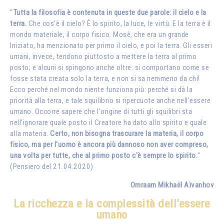
"
Tutta la filosofia è contenuta in queste due parole: il cielo e la
terra.
Che cos'è il cielo? È lo spirito, la luce, le virtù. E la terra è il
mondo materiale, il corpo fisico. Mosè, che era un grande
Iniziato, ha menzionato per primo il cielo, e poi la terra. Gli esseri
umani, invece, tendono piuttosto a mettere la terra al primo
posto; e alcuni si spingono anche oltre: si comportano come se
fosse stata creata solo la terra, e non si sa nemmeno da chi!
Ecco perché nel mondo niente funziona più: perché si dà la
priorità alla terra, e tale squilibrio si ripercuote anche nell'essere
umano. Occorre sapere che l'origine di tutti gli squilibri sta
nell'ignorare quale posto il Creatore ha dato allo spirito e quale
alla materia.
Certo, non bisogna trascurare la materia, il corpo
fisico, ma per l'uomo è ancora più dannoso non aver compreso,
una volta per tutte, che al primo posto c'è sempre lo spirito.
"
(Pensiero del 21.04.2020)
Omraam Mikhaël Aïvanhov
La ricchezza e la complessità dell’essere
umano