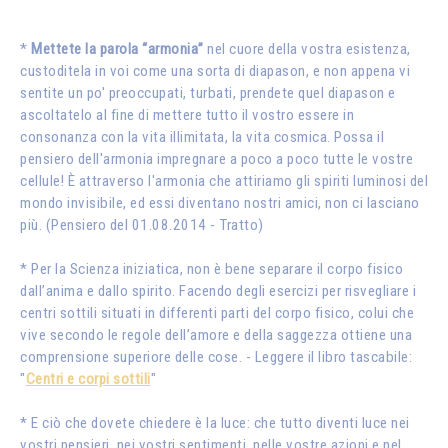
*
Mettete la parola “armonia”
nel cuore della vostra esistenza,
custoditela in voi come una sorta di diapason, e non appena vi
sentite un po' preoccupati, turbati, prendete quel diapason e
ascoltatelo al fine di mettere tutto il vostro essere in
consonanza con la vita illimitata, la vita cosmica. Possa il
pensiero dell'armonia impregnare a poco a poco tutte le vostre
cellule! È attraverso l'armonia che attiriamo gli spiriti luminosi del
mondo invisibile, ed essi diventano nostri amici, non ci lasciano
più. (Pensiero del 01.08.2014 - Tratto)
* Per la Scienza iniziatica, non è bene separare il corpo fisico
dall’anima e dallo spirito. Facendo degli esercizi per risvegliare i
centri sottili situati in differenti parti del corpo fisico, colui che
vive secondo le regole dell’amore e della saggezza ottiene una
comprensione superiore delle cose. - Leggere il libro tascabile:
"
Centri e corpi sottili
"
* E ciò che dovete chiedere è la luce: che tutto diventi luce nei
vostri pensieri, nei vostri sentimenti, nelle vostre azioni e nel