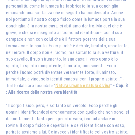
personalità, come la lumaca ha fabbricato la sua conchiglia
emanando una sostanza che in seguito ha condensato. Anche
noi portiamo il nostro corpo fisico come la lumaca porta la sua
conchiglia: è la nostra casa, ci abitiamo dentro. Ma quel che è
grave, è che si è insegnato all’uomo ad identificarsi con il suo
carapace e non con colui che è il fattore potente della sua
formazione: lo spirito. Ecco perché è debole, limitato, impotente,
nell’errore. Il corpo non è l’uomo, ma soltanto la sua vettura, il
suo cavallo, il suo strumento, la sua casa: il vero uomo è lo
spirito, lo spirito onnipotente, illimitato, onnisciente. Ecco
perché l’uomo potrà diventare veramente forte, illuminato,
immortale, divino, solo identificandosi con il proprio spirito…" -
Tratto dal libro tascabile "
Natura umana e natura divina
"
- Cap. 3
: Alla ricerca della nostra vera identità
"Il corpo fisico, però, è soltanto un veicolo. Ecco perché gli
uomini, identificandosi erroneamente con quello che non sono, si
danno talmente tanta pena per ritrovarsi, fino ad andare in
rovina. Il corpo fisico è deperibile, e se vi identificate con esso,
perirete assieme a lui. Se invece vi identificate col vostro spirito,