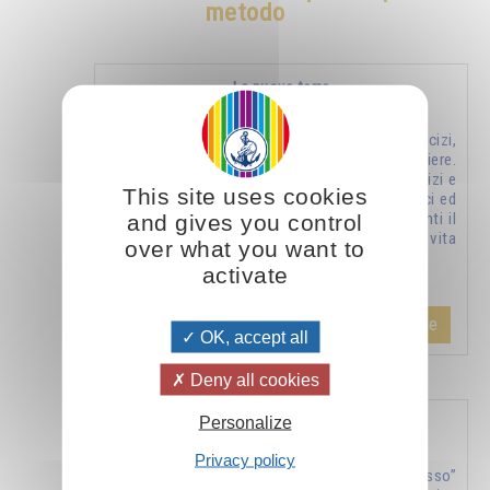
metodo
La nuova terra
Metodi, esercizi,
formule, preghiere.
Raccolta di esercizi e
This site uses cookies
di metodi semplici ed
and gives you control
efficaci, riguardanti il
rapporto con la vita
over what you want to
…
activate
Aggiungere
26.00CHF
OK, accept all
Deny all cookies
Personalize
«Conosci te stesso» - jnana yoga - vol. 1
Privacy policy
“Conosci te stesso”