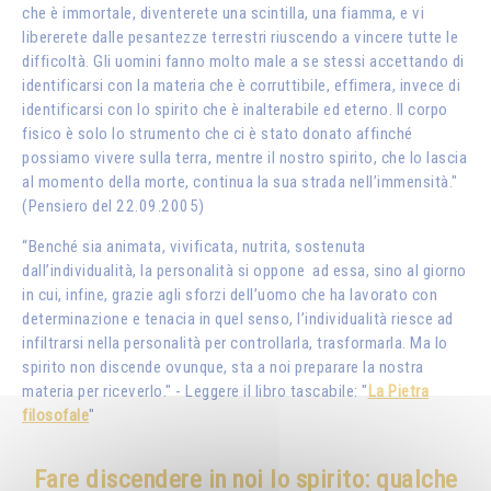
che è immortale, diventerete una scintilla, una fiamma, e vi
libererete dalle pesantezze terrestri riuscendo a vincere tutte le
difficoltà. Gli uomini fanno molto male a se stessi accettando di
identificarsi con la materia che è corruttibile, effimera, invece di
identificarsi con lo spirito che è inalterabile ed eterno. Il corpo
fisico è solo lo strumento che ci è stato donato affinché
possiamo vivere sulla terra, mentre il nostro spirito, che lo lascia
al momento della morte, continua la sua strada nell’immensità."
(Pensiero del 22.09.2005)
“Benché sia animata, vivificata, nutrita, sostenuta
dall’individualità, la personalità si oppone ad essa, sino al giorno
in cui, infine, grazie agli sforzi dell’uomo che ha lavorato con
determinazione e tenacia in quel senso, l’individualità riesce ad
infiltrarsi nella personalità per controllarla, trasformarla. Ma lo
spirito non discende ovunque, sta a noi preparare la nostra
materia per riceverlo." - Leggere il libro tascabile: "
La Pietra
filosofale
"
Fare discendere in noi lo spirito: qualche