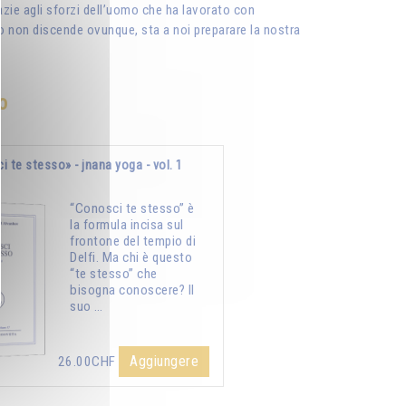
grazie agli sforzi dell’uomo che ha lavorato con
rito non discende ovunque, sta a noi preparare la nostra
o
 te stesso» - jnana yoga - vol. 1
“Conosci te stesso” è
la formula incisa sul
frontone del tempio di
Delfi. Ma chi è questo
“te stesso” che
bisogna conoscere? Il
suo …
Aggiungere
26.00CHF