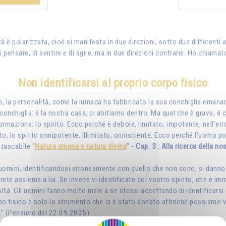
à è polarizzata, cioè si manifesta in due direzioni, sotto due differenti
 pensare, di sentire e di agire, ma in due direzioni contrarie. Ho chiamato
Non identificarsi al proprio corpo fisico
icolo, la personalità, come la lumaca ha fabbricato la sua conchiglia em
onchiglia: è la nostra casa, ci abitiamo dentro. Ma quel che è grave, è c
rmazione: lo spirito. Ecco perché è debole, limitato, impotente, nell’erro
ito, lo spirito onnipotente, illimitato, onnisciente. Ecco perché l’uomo p
 tascabile "
Natura umana e natura divina
"
- Cap. 3 : Alla ricerca della no
i uomini, identificandosi erroneamente con quello che non sono, si danno 
rirete assieme a lui. Se invece vi identificate col vostro spirito, che è im
oltà. Gli uomini fanno molto male a se stessi accettando di identificarsi 
orpo fisico è solo lo strumento che ci è stato donato affinché possiamo viv
." (Pensiero del 22.09.2005)