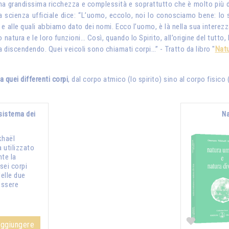
na grandissima ricchezza e complessità e soprattutto che è molto più di
a scienza ufficiale dice: “L’uomo, eccolo, noi lo conosciamo bene: lo si 
 e alle quali abbiamo dato dei nomi. Ecco l’uomo, è là nella sua intere
ro natura e le loro funzioni… Così, quando lo Spirito, all’origine del tutto
va discendendo. Quei veicoli sono chiamati corpi…” - Tratto da libro "
Natu
 quei differenti corpi
, dal corpo atmico (lo spirito) sino al corpo fisico 
 sistema dei
Na
haël
 utilizzato
nte la
 sei corpi
delle due
essere
ggiungere