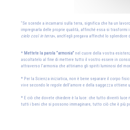
"Se scende a incarnarsi sulla terra, significa che ha un lavor
impregnarla delle proprie qualità, affinché essa si trasformi
cielo così in terra
», anch'egli pregava affinché lo splendore
*
Mettete la parola “armonia”
nel cuore della vostra esistenz
ascoltatelo al fine di mettere tutto il vostro essere in conso
attraverso l'armonia che attiriamo gli spiriti luminosi del mo
* Per la Scienza iniziatica, non è bene separare il corpo fisico 
vive secondo le regole dell’amore e della saggezza ottiene u
* E ciò che dovete chiedere è la luce: che tutto diventi luce 
tutti i beni che si possono immaginare, tutto ciò che è più p