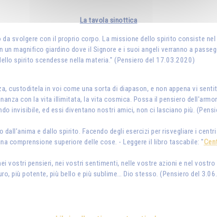
La tavola sinottica
o da svolgere con il proprio corpo. La missione dello spirito consiste nel
 in un magnifico giardino dove il Signore e i suoi angeli verranno a pass
 dello spirito scendesse nella materia." (Pensiero del 17.03.2020)
a, custoditela in voi come una sorta di diapason, e non appena vi sentit
nanza con la vita illimitata, la vita cosmica. Possa il pensiero dell'armo
ndo invisibile, ed essi diventano nostri amici, non ci lasciano più. (Pens
dall’anima e dallo spirito. Facendo degli esercizi per risvegliare i centri s
na comprensione superiore delle cose. - Leggere il libro tascabile: "
Cent
nei vostri pensieri, nei vostri sentimenti, nelle vostre azioni e nel vost
uro, più potente, più bello e più sublime… Dio stesso. (Pensiero del 3.06