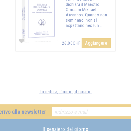
dichiara il Maestro
Omraam Mikhaël
Aïvanhov. Quando non
seminano, non si
aspettano nessun …
Aggiungere
26.00CHF
La natura, l’uomo, il cosmo
crivo alla newsletter
Il pensiero del giorno