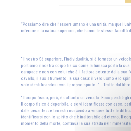
“Possiamo dire che l’essere umano è una unità, ma quell’unit
inferiore e la natura superiore, che hanno le stesse facoltà di
"Il nostro Sé superiore, l’individualità, si è formata un ve
portiamo il nostro corpo fisico come la lumaca porta la sua c
carapace e non con colui che è il fattore potente della sua fo
cavallo, il suo strumento, la sua casa: il vero uomo è lo spir
solo identificandosi con il proprio spirito…" - Tratto dal libro
"Il corpo fisico, però, è soltanto un veicolo. Ecco perché gl
Il corpo fisico è deperibile, e se vi identificate con esso, pe
dalle pesantezze terrestri riuscendo a vincere tutte le diffic
identificarsi con lo spirito che è inalterabile ed eterno. Il c
momento della morte, continua la sua strada nell’immensità