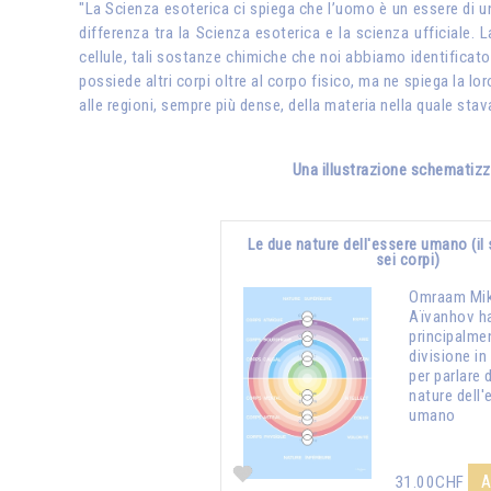
"La Scienza esoterica ci spiega che l’uomo è un essere di u
differenza tra la Scienza esoterica e la scienza ufficiale. L
cellule, tali sostanze chimiche che noi abbiamo identificato
possiede altri corpi oltre al corpo fisico, ma ne spiega la lo
alle regioni, sempre più dense, della materia nella quale sta
Una illustrazione schematizza
Le due nature dell'essere umano (il
sei corpi)
Omraam Mik
Aïvanhov ha
principalme
divisione in
per parlare 
nature dell'
umano
A
31.00CHF