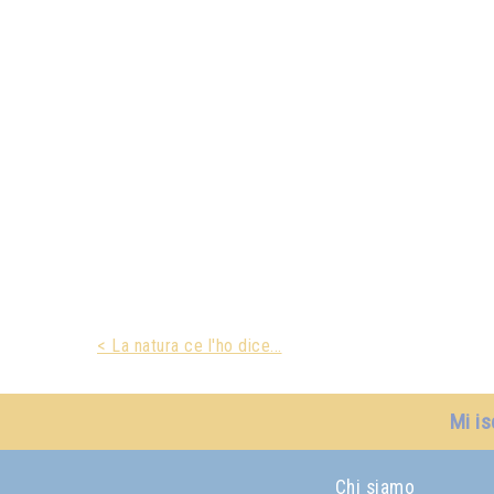
< La natura ce l'ho dice...
Mi is
Chi siamo