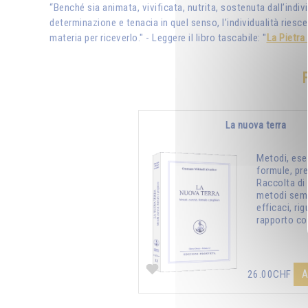
“Benché sia animata, vivificata, nutrita, sostenuta dall’indiv
determinazione e tenacia in quel senso, l’individualità riesce
materia per riceverlo." - Leggere il libro tascabile: "
La Pietra 
La nuova terra
Metodi, eser
formule, pre
Raccolta di 
metodi semp
efficaci, rig
rapporto con
A
26.00CHF