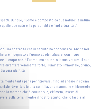
 aspetti. Dunque, l’uomo è composto da due nature: la natura
 quelle due nature, la personalità e l’individualità…”
anando una sostanza che in seguito ha condensato. Anche noi
he si è insegnato all’uomo ad identificarsi con il suo
re. Il corpo non è l’uomo, ma soltanto la sua vettura, il suo
otrà diventare veramente forte, illuminato, immortale, divino,
stra vera identità
talmente tanta pena per ritrovarsi, fino ad andare in rovina.
mortale, diventerete una scintilla, una fiamma, e vi libererete
con la materia che è corruttibile, effimera, invece di
ere sulla terra, mentre il nostro spirito, che lo lascia al