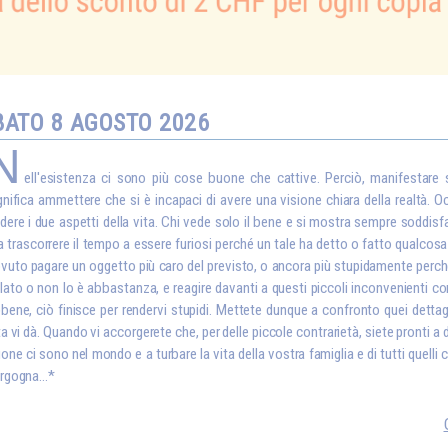
BATO 8 AGOSTO 2026
N
ell'esistenza ci sono più cose buone che cattive. Perciò, manifestare
gnifica ammettere che si è incapaci di avere una visione chiara della realtà. O
dere i due aspetti della vita. Chi vede solo il bene e si mostra sempre soddisf
 trascorrere il tempo a essere furiosi perché un tale ha detto o fatto qualcosa
vuto pagare un oggetto più caro del previsto, o ancora più stupidamente perché
lato o non lo è abbastanza, e reagire davanti a questi piccoli inconvenienti co
bene, ciò finisce per rendervi stupidi. Mettete dunque a confronto quei dettagl
ta vi dà. Quando vi accorgerete che, per delle piccole contrarietà, siete pronti a
one ci sono nel mondo e a turbare la vita della vostra famiglia e di tutti quelli 
rgogna…*