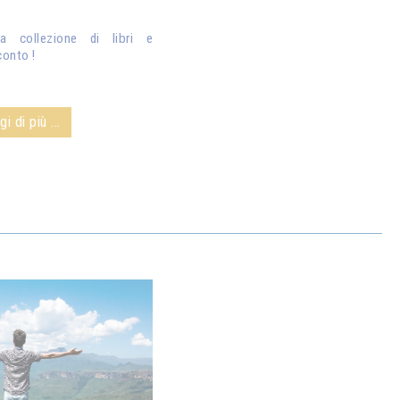
ra collezione di libri e
conto !
i di più ...