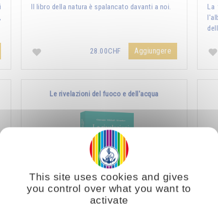
i
Il libro della natura è spalancato davanti a noi.
La 
,
l'a
del
Aggiungere
28.00CHF
Le rivelazioni del fuoco e dell'acqua
This site uses cookies and gives
you control over what you want to
activate
l
La nostra vita psichica è modellata dalle forze
Le 
i
che noi lasciamo abitare in noi, dalle influenze
sal