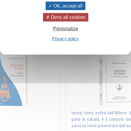
di cui noi ci impregniamo. Ecco perché è …
del
OK, accept all
Deny all cookies
Aggiungere
14.00CHF
Personalize
Privacy policy
elo – Il senso della preghiera
I misteri di Yeso
Iesod, nona sefira dell’Albero de
parla la cabala, è il simbolo del
purezza viene presentata dall'au