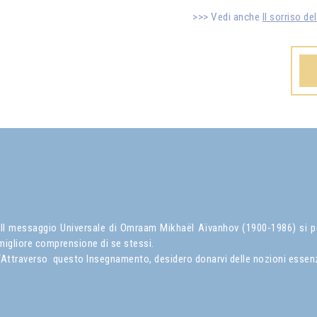
Vedi anche
Il sorriso de
Il messaggio Universale di Omraam Mikhaël Aïvanhov (1900-1986) si pone
migliore comprensione di se stessi.
“Attraverso questo Insegnamento, desidero donarvi delle nozioni essenzial