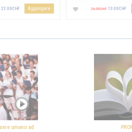
Aggiungere
22.00CHF
13.00CHF
26.00CHF
ssere umano ad
PRO