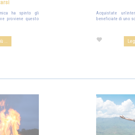
arsi
smica ha spinto gli
Acquistate un'inte
ove proviene questo
beneficiate di uno s
ù ...
Legg