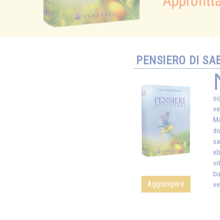
PENSIERO DI SA
si
ve
Ma
do
sa
eb
vi
bu
Aggiungere
ve