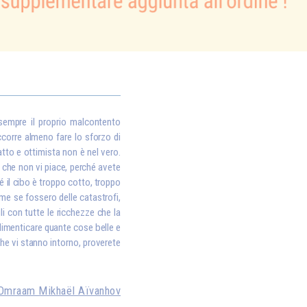
 sempre il proprio malcontento
ccorre almeno fare lo sforzo di
atto e ottimista non è nel vero.
 che non vi piace, perché avete
 il cibo è troppo cotto, troppo
me se fossero delle catastrofi,
i con tutte le ricchezze che la
 dimenticare quante cose belle e
che vi stanno intorno, proverete
Omraam Mikhaël Aïvanhov