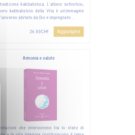
tradizione kabbalistica. L’albero sefirotico,
lbero kabbalistico della Vita è un'immagine
l'universo abitato da Dio e impregnato …
Aggiungere
26.00CHF
Armonia e salute
relazioni che intercorrono tra lo stato di
ute e la vita interiore costituiscono il tema