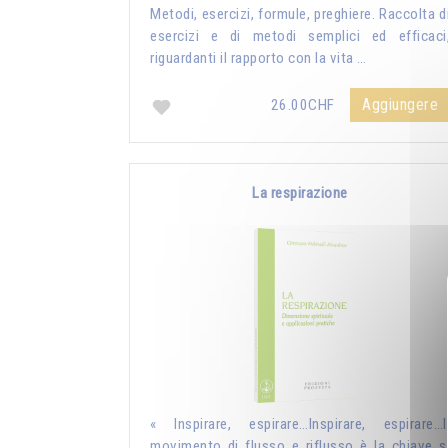
Metodi, esercizi, formule, preghiere. Raccolta d
esercizi e di metodi semplici ed efficaci
riguardanti il rapporto con la vita …
Aggiungere
26.00CHF
La respirazione
« Inspirare, espirare…Inspirare, espirare…I
movimento di flusso e riflusso è la chiave s