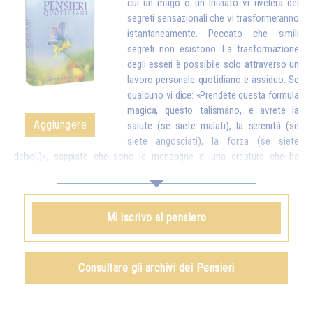
cui un mago o un Iniziato vi rivelerà dei
segreti sensazionali che vi trasformeranno
istantaneamente. Peccato che simili
segreti non esistono. La trasformazione
degli esseri è possibile solo attraverso un
lavoro personale quotidiano e assiduo. Se
qualcuno vi dice: «Prendete questa formula
magica, questo talismano, e avrete la
Aggiungere
salute (se siete malati), la serenità (se
siete angosciati), la forza (se siete
deboli)», sappiate che sono le menzogne di una creatura che ha
interesse a ingannarvi. Invece, un vero Iniziato vi dirà: «Figli miei, tutto è
possibile, ma solo se fate degli sforzi. A quel punto, ciò che avrete
ottenuto sarà talmente stabile che nessuno potrà togliervelo». E
Mi iscrivo al pensiero
dovete sapere che tutto ciò che si ottiene attraverso procedimenti
magici – ed è vero che ne esistono alcuni di una certa efficacia – non
può mai essere definitivo. Poco tempo dopo, si perde tutto ciò che si
credeva di possedere, poiché non lo si è ottenuto dall'interno grazie a
Consultare gli archivi dei Pensieri
sforzi personali.*
Omraam Mikhaël Aïvanhov