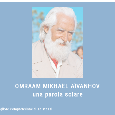
Vedi anche
Che cos'è un Maestro Spirituale
, capitolo I
OMRAAM MIKHAËL AÏVANHOV
una parola solare
igliore comprensione di se stessi.