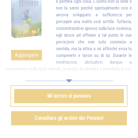
e permea ogni cosa. L'uomo non la vede e
non la sente perché spiritualmente non è
ancora sviluppato a sufficienza per
percepire una realtà così sottile. Tuttavia,
concentrandosi spesso sulla luce cosmica,
egli riesce ad affinare a tal punto le sue
percezioni che non solo comincia a
sentirla, ma la attira a sé affinché essa lo
Aggiungere
compenetri e lavori su di lui. Durante le
meditazioni, abituatevi dunque a
concentrarvi sulla luce celeste, in modo da attirarla e introdurla in voi:
essa sostituirà a poco a poco tutte le particelle logore e malsane del
vostro corpo con particelle nuove, più pure. E una volta che avrete
attirato la luce in voi, dovrete ancora esercitarvi a inviare quella luce nel
Mi iscrivo al pensiero
mondo intero per aiutare tutti gli esseri umani.*
Omraam Mikhaël Aïvanhov
Consultare gli archivi dei Pensieri
Vedi anche
La luce, spirito vivente
, capitolo IX