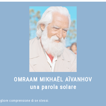
Vedi anche
Il sorriso del saggio
, capitolo I
OMRAAM MIKHAËL AÏVANHOV
una parola solare
igliore comprensione di se stessi.