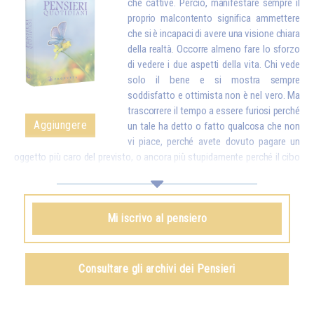
che cattive. Perciò, manifestare sempre il
proprio malcontento significa ammettere
che si è incapaci di avere una visione chiara
della realtà. Occorre almeno fare lo sforzo
di vedere i due aspetti della vita. Chi vede
solo il bene e si mostra sempre
soddisfatto e ottimista non è nel vero. Ma
trascorrere il tempo a essere furiosi perché
Aggiungere
un tale ha detto o fatto qualcosa che non
vi piace, perché avete dovuto pagare un
oggetto più caro del previsto, o ancora più stupidamente perché il cibo
è troppo cotto, troppo salato o non lo è abbastanza, e reagire davanti a
questi piccoli inconvenienti come se fossero delle catastrofi, ebbene,
ciò finisce per rendervi stupidi. Mettete dunque a confronto quei
Mi iscrivo al pensiero
dettagli con tutte le ricchezze che la vita vi dà. Quando vi accorgerete
che, per delle piccole contrarietà, siete pronti a dimenticare quante cose
belle e buone ci sono nel mondo e a turbare la vita della vostra famiglia
e di tutti quelli che vi stanno intorno, proverete vergogna…*
Consultare gli archivi dei Pensieri
Omraam Mikhaël Aïvanhov