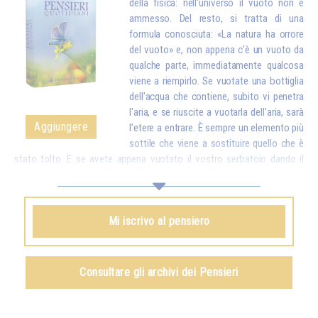
della fisica: nell'universo il vuoto non è
ammesso. Del resto, si tratta di una
formula conosciuta: «La natura ha orrore
del vuoto» e, non appena c'è un vuoto da
qualche parte, immediatamente qualcosa
viene a riempirlo. Se vuotate una bottiglia
dell'acqua che contiene, subito vi penetra
l'aria, e se riuscite a vuotarla dell'aria, sarà
Aggiungere
l’etere a entrare. È sempre un elemento più
sottile che viene a sostituire quello che è
stato tolto. E se avete appena vuotato il vostro serbatoio dando il
vostro amore e i vostri buoni pensieri a tutte le creature, dall'alto arriva
subito qualcosa per riempirvi.*
Omraam Mikhaël Aïvanhov
Mi iscrivo al pensiero
Vedi anche
Creazione artistica e creazione spirituale
,
capitolo VIII
Consultare gli archivi dei Pensieri