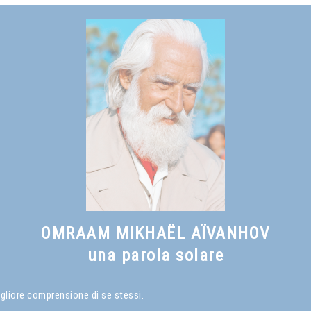
Vedi anche
Il sorriso del saggio
, capitolo I
OMRAAM MIKHAËL AÏVANHOV
una parola solare
igliore comprensione di se stessi.