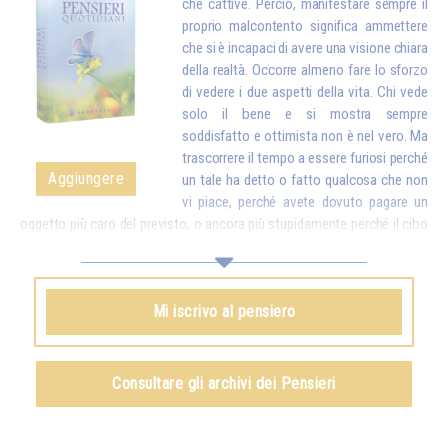
che cattive. Perciò, manifestare sempre il
proprio malcontento significa ammettere
che si è incapaci di avere una visione chiara
della realtà. Occorre almeno fare lo sforzo
di vedere i due aspetti della vita. Chi vede
solo il bene e si mostra sempre
soddisfatto e ottimista non è nel vero. Ma
trascorrere il tempo a essere furiosi perché
Aggiungere
un tale ha detto o fatto qualcosa che non
vi piace, perché avete dovuto pagare un
oggetto più caro del previsto, o ancora più stupidamente perché il cibo
è troppo cotto, troppo salato o non lo è abbastanza, e reagire davanti a
questi piccoli inconvenienti come se fossero delle catastrofi, ebbene,
ciò finisce per rendervi stupidi. Mettete dunque a confronto quei
Mi iscrivo al pensiero
dettagli con tutte le ricchezze che la vita vi dà. Quando vi accorgerete
che, per delle piccole contrarietà, siete pronti a dimenticare quante cose
belle e buone ci sono nel mondo e a turbare la vita della vostra famiglia
e di tutti quelli che vi stanno intorno, proverete vergogna…*
Consultare gli archivi dei Pensieri
Omraam Mikhaël Aïvanhov