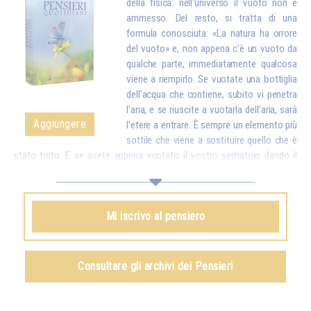
della fisica: nell'universo il vuoto non è
ammesso. Del resto, si tratta di una
formula conosciuta: «La natura ha orrore
del vuoto» e, non appena c'è un vuoto da
qualche parte, immediatamente qualcosa
viene a riempirlo. Se vuotate una bottiglia
dell'acqua che contiene, subito vi penetra
l'aria, e se riuscite a vuotarla dell'aria, sarà
Aggiungere
l’etere a entrare. È sempre un elemento più
sottile che viene a sostituire quello che è
stato tolto. E se avete appena vuotato il vostro serbatoio dando il
vostro amore e i vostri buoni pensieri a tutte le creature, dall'alto arriva
subito qualcosa per riempirvi.*
Omraam Mikhaël Aïvanhov
Mi iscrivo al pensiero
Vedi anche
Creazione artistica e creazione spirituale
,
capitolo VIII
Consultare gli archivi dei Pensieri