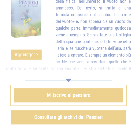
della fisica: nell'universo il vuoto non è
ammesso. Del resto, si tratta di una
formula conosciuta: «La natura ha orrore
del vuoto» e, non appena c'è un vuoto da
qualche parte, immediatamente qualcosa
viene a riempirlo. Se vuotate una bottiglia
dell'acqua che contiene, subito vi penetra
l'aria, e se riuscite a vuotarla dell'aria, sarà
Aggiungere
l’etere a entrare. È sempre un elemento più
sottile che viene a sostituire quello che è
stato tolto. E se avete appena vuotato il vostro serbatoio dando il
vostro amore e i vostri buoni pensieri a tutte le creature, dall'alto arriva
subito qualcosa per riempirvi.*
Omraam Mikhaël Aïvanhov
Mi iscrivo al pensiero
Vedi anche
Creazione artistica e creazione spirituale
,
capitolo VIII
Consultare gli archivi dei Pensieri