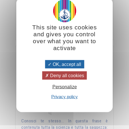
La struttura psichica dell’essere umano viene
presentata con estrema chiarezza nelle sue
dimensioni più profonde…per scoprire il nostro
…
This site uses cookies
Aggiungere
14.00CHF
and gives you control
over what you want to
activate
«Conosci te stesso» - jnana yoga - vol.2
OK, accept all
Deny all cookies
Personalize
Privacy policy
Conosci te stesso... In questa frase è
contenuta tutta la scienza e tutta la saggezza: