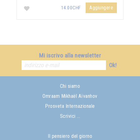
Aggiungere
14.00CHF
Mi iscrivo alla newsletter
Ok!
Chi siamo
Omraam Mikhaël Aïvanhov
Prosveta Internazionale
Scrivici ...
Il pensiero del giorno