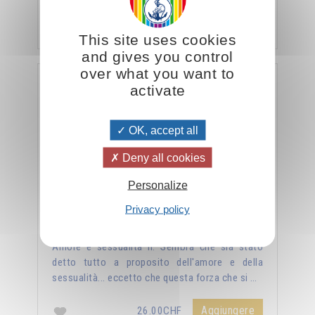
veramente, …
Aggiungere
26.00CHF
This site uses cookies
and gives you control
over what you want to
La sessualità forza del cielo
activate
OK, accept all
Deny all cookies
Personalize
Privacy policy
Amore e sessualità II. Sembra che sia stato
detto tutto a proposito dell'amore e della
sessualità... eccetto che questa forza che si …
Aggiungere
26.00CHF