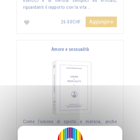
esercizi e di metodi semplici ed efficaci,
riguardanti il rapporto con la vita …
Aggiungere
26.00CHF
Amore e sessualità
Come l'unione di spirito e materia, anche
l'unione di uomo e donna può essere creatrice
di nuovi mondi, ma affinché lo divenga