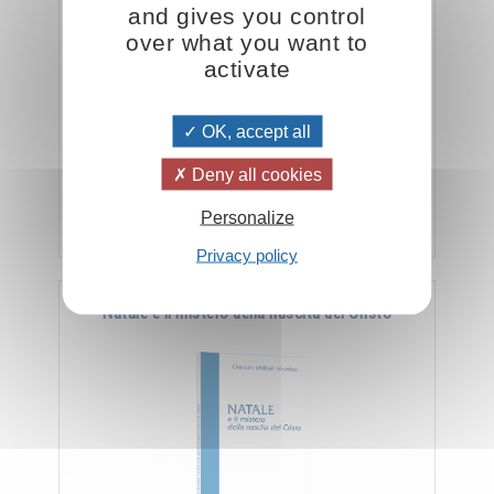
and gives you control
over what you want to
activate
" Lo spirito lavora sulla materia tramite l'anima.
OK, accept all
L'anima è uno strumento, uno strumento di cui
lo spirito si serve per raggiungere il …
Deny all cookies
Aggiungere
5.00CHF
Personalize
Privacy policy
Natale e il mistero della nascita del Cristo