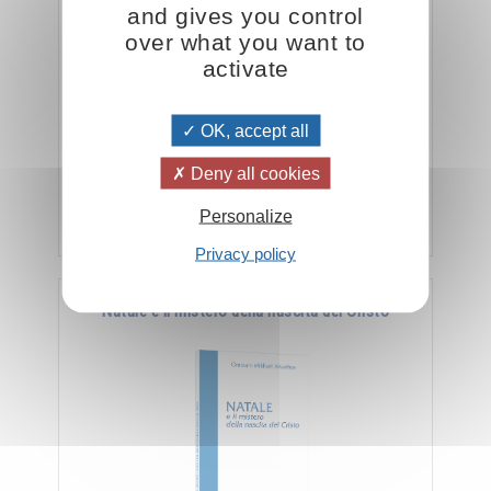
and gives you control
over what you want to
activate
" Lo spirito lavora sulla materia tramite l'anima.
OK, accept all
L'anima è uno strumento, uno strumento di cui
lo spirito si serve per raggiungere il …
Deny all cookies
Aggiungere
5.00CHF
Personalize
Privacy policy
Natale e il mistero della nascita del Cristo