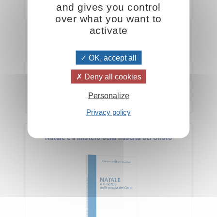
and gives you control
over what you want to
activate
" Lo spirito lavora sulla materia tramite l'anima.
OK, accept all
L'anima è uno strumento, uno strumento di cui
lo spirito si serve per raggiungere il …
Deny all cookies
Aggiungere
5.00CHF
Personalize
Privacy policy
Natale e il mistero della nascita del Cristo