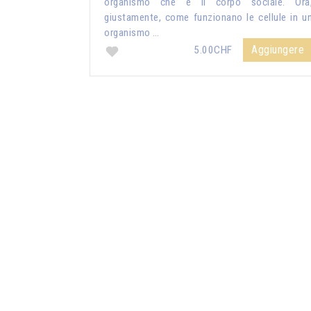
organismo che è il corpo sociale. Ora
giustamente, come funzionano le cellule in u
organismo …
Aggiungere
5.00CHF