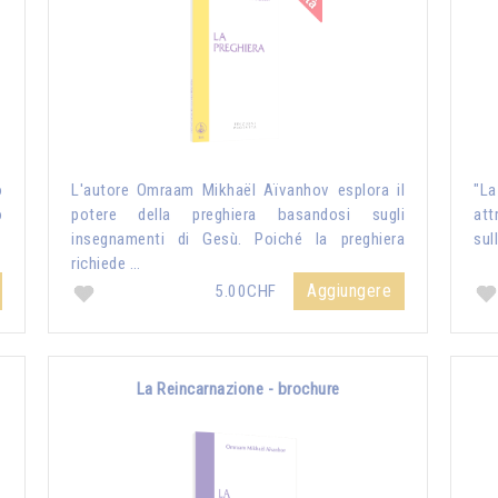
o
L'autore Omraam Mikhaël Aïvanhov esplora il
"La
o
potere della preghiera basandosi sugli
att
insegnamenti di Gesù. Poiché la preghiera
sul
richiede …
Aggiungere
5.00CHF
La Reincarnazione - brochure