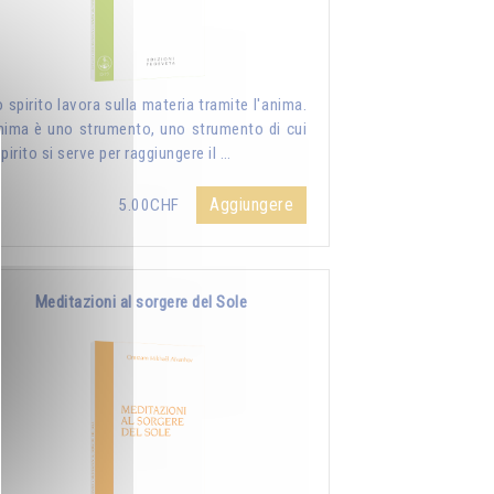
o spirito lavora sulla materia tramite l'anima.
nima è uno strumento, uno strumento di cui
spirito si serve per raggiungere il …
Aggiungere
5.00CHF
Meditazioni al sorgere del Sole