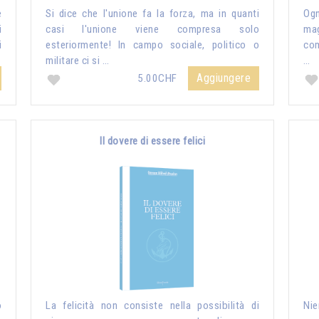
e
Si dice che l'unione fa la forza, ma in quanti
Ogn
i
casi l'unione viene compresa solo
mag
i
esteriormente! In campo sociale, politico o
com
militare ci si …
…
Aggiungere
5.00CHF
Il dovere di essere felici
o
La felicità non consiste nella possibilità di
Nie