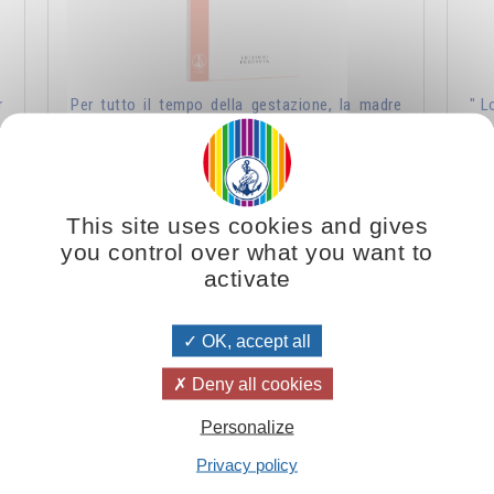
r
Per tutto il tempo della gestazione, la madre
" L
a
deve creare coscientemente attorno al suo
L'a
a
bambino un’atmosfera di purezza e di luce...
lo 
Aggiungere
5.00CHF
This site uses cookies and gives
you control over what you want to
activate
Le basi spirituali della medicina
OK, accept all
Deny all cookies
Personalize
Privacy policy