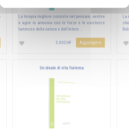
o
La terapia migliore consiste nel pensare, sentire
La 
e agire in armonia con le forze e le esistenze
che
luminose della natura e dell'intero …
Bul
Aggiungere
5.00CHF
Un ideale di vita fraterna