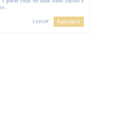
 il grande corpo nel quale siamo ospitati e
iti...
Aggiungere
5.00CHF