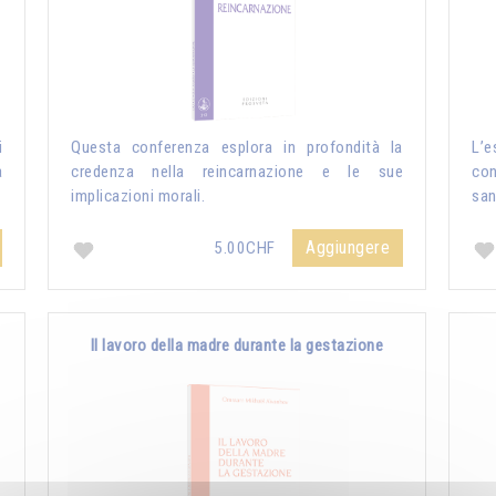
i
Questa conferenza esplora in profondità la
L’e
a
credenza nella reincarnazione e le sue
con
implicazioni morali.
san
Aggiungere
5.00CHF
Il lavoro della madre durante la gestazione