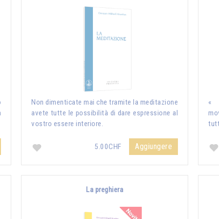
o
Non dimenticate mai che tramite la meditazione
« I
a
avete tutte le possibilità di dare espressione al
mov
vostro essere interiore.
tut
Aggiungere
5.00CHF
La preghiera