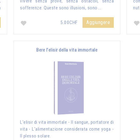
,
vivere senza prove, senza ostacoli, senza
con
n
sofferenze. Queste sono illusioni, sono …
nutr
Aggiungere
5.00CHF
Bere l’elisir della vita immortale
L'elisir di vita immortale - Il sangue, portatore di
vita - L'alimentazione considerata come yoga -
Il plesso solare.