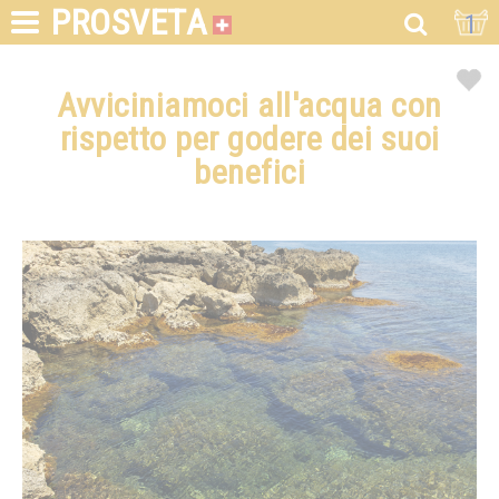
PROSVETA
1
Avviciniamoci all'acqua con
rispetto per godere dei suoi
benefici