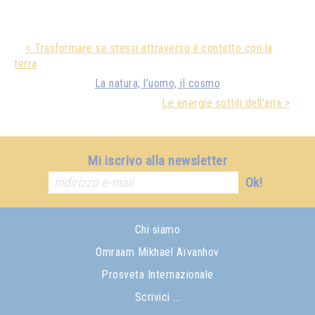
< Trasformare se stessi attraverso il contatto con la
terra
La natura, l’uomo, il cosmo
Le energie sottili dell'aria >
Mi iscrivo alla newsletter
Ok!
Chi siamo
Omraam Mikhaël Aïvanhov
Prosveta Internazionale
Scrivici ...