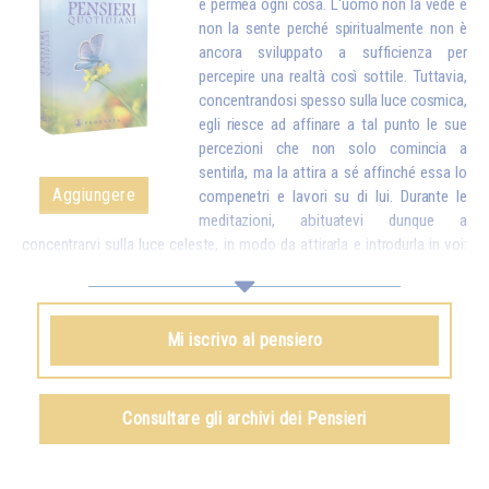
e permea ogni cosa. L'uomo non la vede e
non la sente perché spiritualmente non è
ancora sviluppato a sufficienza per
percepire una realtà così sottile. Tuttavia,
concentrandosi spesso sulla luce cosmica,
egli riesce ad affinare a tal punto le sue
percezioni che non solo comincia a
sentirla, ma la attira a sé affinché essa lo
Aggiungere
compenetri e lavori su di lui. Durante le
meditazioni, abituatevi dunque a
concentrarvi sulla luce celeste, in modo da attirarla e introdurla in voi:
essa sostituirà a poco a poco tutte le particelle logore e malsane del
vostro corpo con particelle nuove, più pure. E una volta che avrete
attirato la luce in voi, dovrete ancora esercitarvi a inviare quella luce nel
Mi iscrivo al pensiero
mondo intero per aiutare tutti gli esseri umani.*
Omraam Mikhaël Aïvanhov
Consultare gli archivi dei Pensieri
Vedi anche
La luce, spirito vivente
, capitolo IX