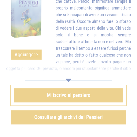
che cattive. Perciò, manifestare sempre il
proprio malcontento significa ammettere
che si è incapaci di avere una visione chiara
della realtà. Occorre almeno fare lo sforzo
di vedere i due aspetti della vita. Chi vede
solo il bene e si mostra sempre
soddisfatto e ottimista non è nel vero. Ma
trascorrere il tempo a essere furiosi perché
Aggiungere
un tale ha detto o fatto qualcosa che non
vi piace, perché avete dovuto pagare un
oggetto più caro del previsto, o ancora più stupidamente perché il cibo
è troppo cotto, troppo salato o non lo è abbastanza, e reagire davanti a
questi piccoli inconvenienti come se fossero delle catastrofi, ebbene,
ciò finisce per rendervi stupidi. Mettete dunque a confronto quei
Mi iscrivo al pensiero
dettagli con tutte le ricchezze che la vita vi dà. Quando vi accorgerete
che, per delle piccole contrarietà, siete pronti a dimenticare quante cose
belle e buone ci sono nel mondo e a turbare la vita della vostra famiglia
e di tutti quelli che vi stanno intorno, proverete vergogna…*
Consultare gli archivi dei Pensieri
Omraam Mikhaël Aïvanhov