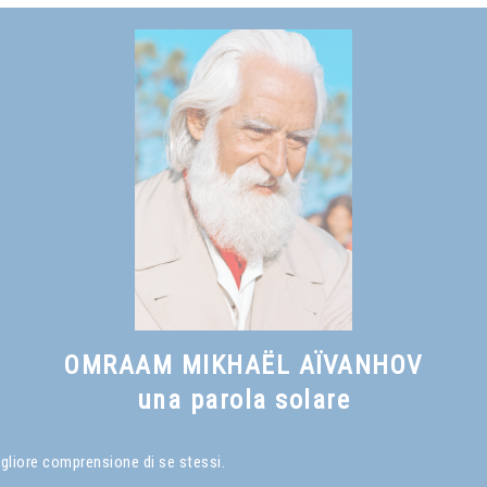
Vedi anche
Il sorriso del saggio
, capitolo I
OMRAAM MIKHAËL AÏVANHOV
una parola solare
igliore comprensione di se stessi.