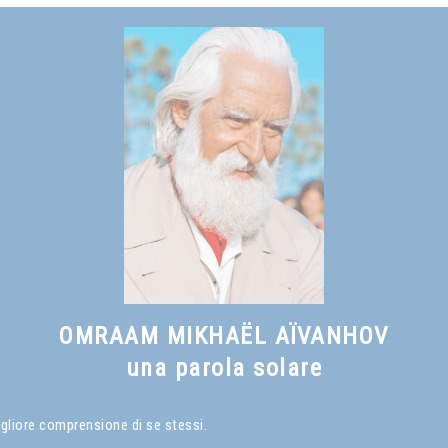
Vedi anche
Che cos'è un Maestro Spirituale
, capitolo I
OMRAAM MIKHAËL AÏVANHOV
una parola solare
igliore comprensione di se stessi.