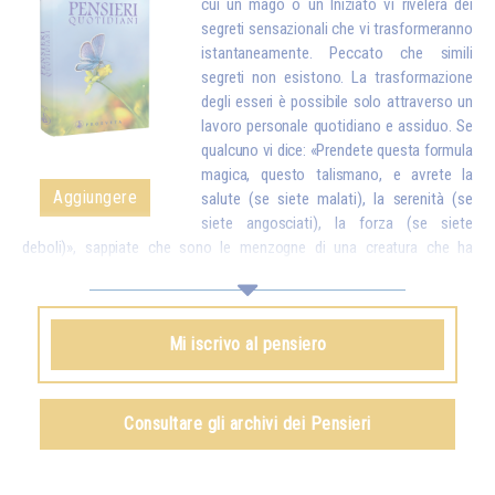
cui un mago o un Iniziato vi rivelerà dei
segreti sensazionali che vi trasformeranno
istantaneamente. Peccato che simili
segreti non esistono. La trasformazione
degli esseri è possibile solo attraverso un
lavoro personale quotidiano e assiduo. Se
qualcuno vi dice: «Prendete questa formula
magica, questo talismano, e avrete la
Aggiungere
salute (se siete malati), la serenità (se
siete angosciati), la forza (se siete
deboli)», sappiate che sono le menzogne di una creatura che ha
interesse a ingannarvi. Invece, un vero Iniziato vi dirà: «Figli miei, tutto è
possibile, ma solo se fate degli sforzi. A quel punto, ciò che avrete
ottenuto sarà talmente stabile che nessuno potrà togliervelo». E
Mi iscrivo al pensiero
dovete sapere che tutto ciò che si ottiene attraverso procedimenti
magici – ed è vero che ne esistono alcuni di una certa efficacia – non
può mai essere definitivo. Poco tempo dopo, si perde tutto ciò che si
credeva di possedere, poiché non lo si è ottenuto dall'interno grazie a
Consultare gli archivi dei Pensieri
sforzi personali.*
Omraam Mikhaël Aïvanhov