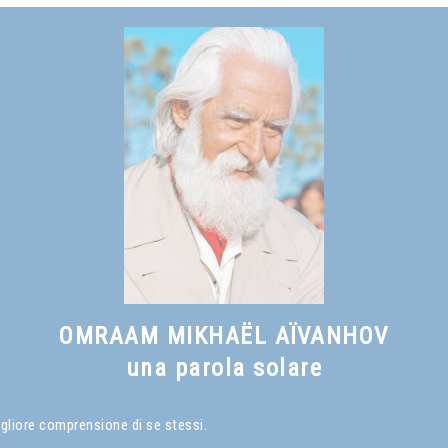
Vedi anche
Che cos'è un Maestro Spirituale
, capitolo I
OMRAAM MIKHAËL AÏVANHOV
una parola solare
igliore comprensione di se stessi.