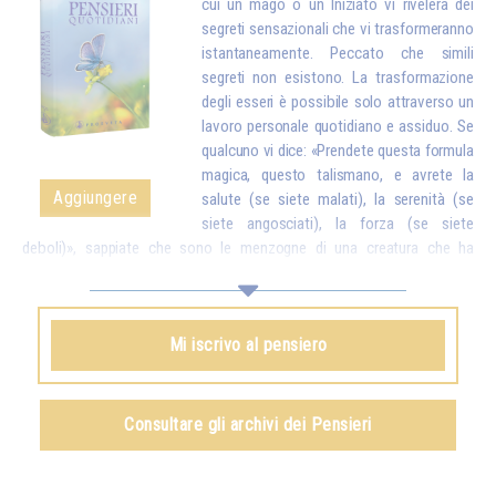
cui un mago o un Iniziato vi rivelerà dei
segreti sensazionali che vi trasformeranno
istantaneamente. Peccato che simili
segreti non esistono. La trasformazione
degli esseri è possibile solo attraverso un
lavoro personale quotidiano e assiduo. Se
qualcuno vi dice: «Prendete questa formula
magica, questo talismano, e avrete la
Aggiungere
salute (se siete malati), la serenità (se
siete angosciati), la forza (se siete
deboli)», sappiate che sono le menzogne di una creatura che ha
interesse a ingannarvi. Invece, un vero Iniziato vi dirà: «Figli miei, tutto è
possibile, ma solo se fate degli sforzi. A quel punto, ciò che avrete
ottenuto sarà talmente stabile che nessuno potrà togliervelo». E
Mi iscrivo al pensiero
dovete sapere che tutto ciò che si ottiene attraverso procedimenti
magici – ed è vero che ne esistono alcuni di una certa efficacia – non
può mai essere definitivo. Poco tempo dopo, si perde tutto ciò che si
credeva di possedere, poiché non lo si è ottenuto dall'interno grazie a
Consultare gli archivi dei Pensieri
sforzi personali.*
Omraam Mikhaël Aïvanhov