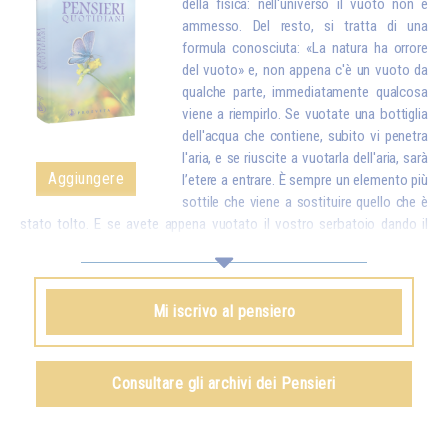
della fisica: nell'universo il vuoto non è
ammesso. Del resto, si tratta di una
formula conosciuta: «La natura ha orrore
del vuoto» e, non appena c'è un vuoto da
qualche parte, immediatamente qualcosa
viene a riempirlo. Se vuotate una bottiglia
dell'acqua che contiene, subito vi penetra
l'aria, e se riuscite a vuotarla dell'aria, sarà
Aggiungere
l’etere a entrare. È sempre un elemento più
sottile che viene a sostituire quello che è
stato tolto. E se avete appena vuotato il vostro serbatoio dando il
vostro amore e i vostri buoni pensieri a tutte le creature, dall'alto arriva
subito qualcosa per riempirvi.*
Omraam Mikhaël Aïvanhov
Mi iscrivo al pensiero
Vedi anche
Creazione artistica e creazione spirituale
,
capitolo VIII
Consultare gli archivi dei Pensieri