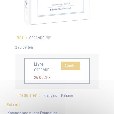
Réf. :
C0009DE
296 Seiten
Livre
Ajouter
C0009DE
26.00CHF
Traduit en :
Français
Italiano
Extrait
Kommentare zu den Evangelien