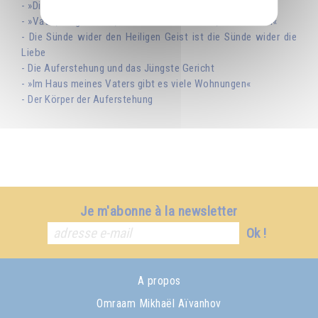
- »Die höchste Zuflucht«
- »Vater, vergib ihnen, denn sie wissen nicht, was sie tun«
- Die Sünde wider den Heiligen Geist ist die Sünde wider die
Liebe
- Die Auferstehung und das Jüngste Gericht
- »Im Haus meines Vaters gibt es viele Wohnungen«
- Der Körper der Auferstehung
Je m'abonne à la newsletter
Ok !
A propos
Omraam Mikhaël Aïvanhov